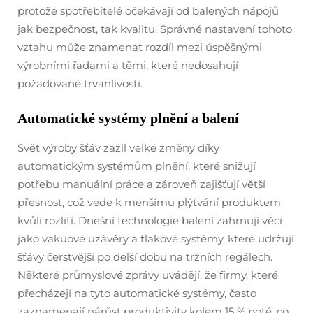
protože spotřebitelé očekávají od balených nápojů
jak bezpečnost, tak kvalitu. Správné nastavení tohoto
vztahu může znamenat rozdíl mezi úspěšnými
výrobními řadami a těmi, které nedosahují
požadované trvanlivosti.
Automatické systémy plnění a balení
Svět výroby šťáv zažil velké změny díky
automatickým systémům plnění, které snižují
potřebu manuální práce a zároveň zajišťují větší
přesnost, což vede k menšímu plýtvání produktem
kvůli rozlití. Dnešní technologie balení zahrnují věci
jako vakuové uzávěry a tlakové systémy, které udržují
šťávy čerstvější po delší dobu na tržních regálech.
Některé průmyslové zprávy uvádějí, že firmy, které
přecházejí na tyto automatické systémy, často
zaznamenají nárůst produktivity kolem 15 % poté, co