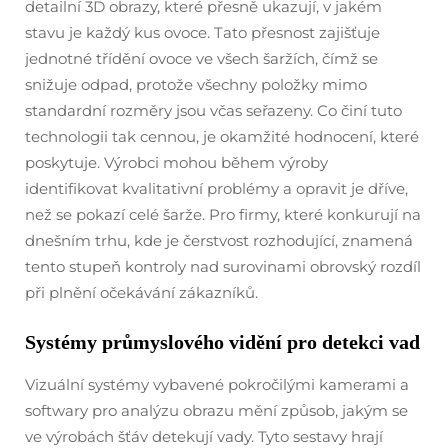
detailní 3D obrazy, které přesně ukazují, v jakém
stavu je každý kus ovoce. Tato přesnost zajišťuje
jednotné třídění ovoce ve všech šaržích, čímž se
snižuje odpad, protože všechny položky mimo
standardní rozměry jsou včas seřazeny. Co činí tuto
technologii tak cennou, je okamžité hodnocení, které
poskytuje. Výrobci mohou během výroby
identifikovat kvalitativní problémy a opravit je dříve,
než se pokazí celé šarže. Pro firmy, které konkurují na
dnešním trhu, kde je čerstvost rozhodující, znamená
tento stupeň kontroly nad surovinami obrovský rozdíl
při plnění očekávání zákazníků.
Systémy průmyslového vidění pro detekci vad
Vizuální systémy vybavené pokročilými kamerami a
softwary pro analýzu obrazu mění způsob, jakým se
ve výrobách šťáv detekují vady. Tyto sestavy hrají