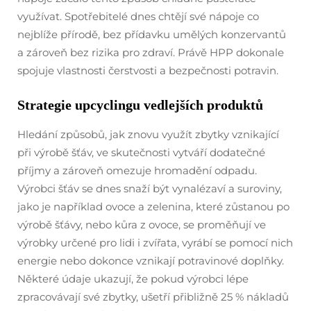
využívat. Spotřebitelé dnes chtějí své nápoje co
nejblíže přírodě, bez přídavku umělých konzervantů
a zároveň bez rizika pro zdraví. Právě HPP dokonale
spojuje vlastnosti čerstvosti a bezpečnosti potravin.
Strategie upcyclingu vedlejších produktů
Hledání způsobů, jak znovu využít zbytky vznikající
při výrobě šťáv, ve skutečnosti vytváří dodatečné
příjmy a zároveň omezuje hromadění odpadu.
Výrobci šťáv se dnes snaží být vynalézaví a suroviny,
jako je například ovoce a zelenina, které zůstanou po
výrobě šťávy, nebo kůra z ovoce, se proměňují ve
výrobky určené pro lidi i zvířata, vyrábí se pomocí nich
energie nebo dokonce vznikají potravinové doplňky.
Některé údaje ukazují, že pokud výrobci lépe
zpracovávají své zbytky, ušetří přibližně 25 % nákladů