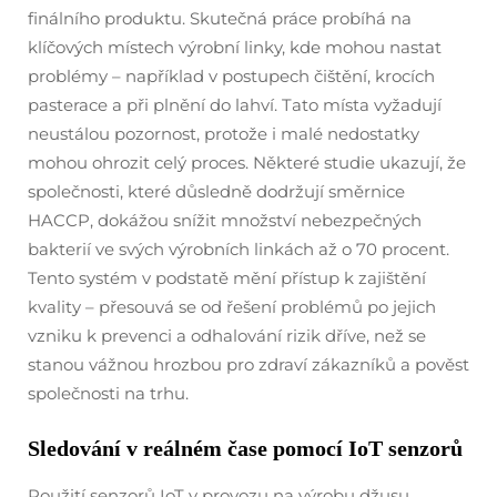
finálního produktu. Skutečná práce probíhá na
klíčových místech výrobní linky, kde mohou nastat
problémy – například v postupech čištění, krocích
pasterace a při plnění do lahví. Tato místa vyžadují
neustálou pozornost, protože i malé nedostatky
mohou ohrozit celý proces. Některé studie ukazují, že
společnosti, které důsledně dodržují směrnice
HACCP, dokážou snížit množství nebezpečných
bakterií ve svých výrobních linkách až o 70 procent.
Tento systém v podstatě mění přístup k zajištění
kvality – přesouvá se od řešení problémů po jejich
vzniku k prevenci a odhalování rizik dříve, než se
stanou vážnou hrozbou pro zdraví zákazníků a pověst
společnosti na trhu.
Sledování v reálném čase pomocí IoT senzorů
Použití senzorů IoT v provozu na výrobu džusu