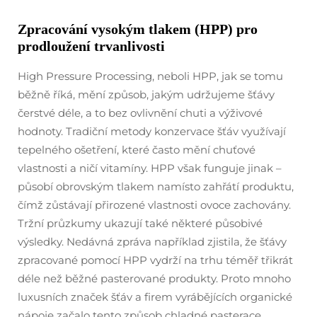
Zpracování vysokým tlakem (HPP) pro
prodloužení trvanlivosti
High Pressure Processing, neboli HPP, jak se tomu
běžně říká, mění způsob, jakým udržujeme šťávy
čerstvé déle, a to bez ovlivnění chuti a výživové
hodnoty. Tradiční metody konzervace šťáv využívají
tepelného ošetření, které často mění chuťové
vlastnosti a ničí vitamíny. HPP však funguje jinak –
působí obrovským tlakem namísto zahřátí produktu,
čímž zůstávají přirozené vlastnosti ovoce zachovány.
Tržní průzkumy ukazují také některé působivé
výsledky. Nedávná zpráva například zjistila, že šťávy
zpracované pomocí HPP vydrží na trhu téměř třikrát
déle než běžné pasterované produkty. Proto mnoho
luxusních značek šťáv a firem vyrábějících organické
nápoje začalo tento způsob chladné pasterace