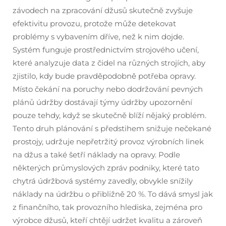
závodech na zpracování džusů skutečně zvyšuje
efektivitu provozu, protože může detekovat
problémy s vybavením dříve, než k nim dojde.
Systém funguje prostřednictvím strojového učení,
které analyzuje data z čidel na různých strojích, aby
zjistilo, kdy bude pravděpodobně potřeba opravy.
Místo čekání na poruchy nebo dodržování pevných
plánů údržby dostávají týmy údržby upozornění
pouze tehdy, když se skutečně blíží nějaký problém.
Tento druh plánování s předstihem snižuje nečekané
prostojy, udržuje nepřetržitý provoz výrobních linek
na džus a také šetří náklady na opravy. Podle
některých průmyslových zpráv podniky, které tato
chytrá údržbová systémy zavedly, obvykle snížily
náklady na údržbu o přibližně 20 %. To dává smysl jak
z finančního, tak provozního hlediska, zejména pro
výrobce džusů, kteří chtějí udržet kvalitu a zároveň