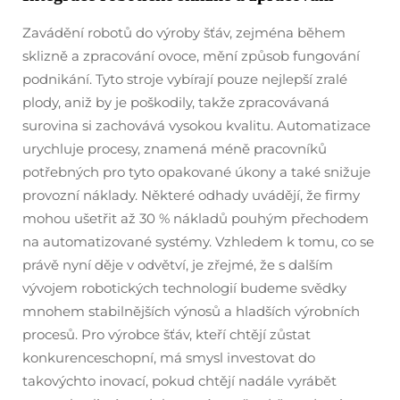
Zavádění robotů do výroby šťáv, zejména během
sklizně a zpracování ovoce, mění způsob fungování
podnikání. Tyto stroje vybírají pouze nejlepší zralé
plody, aniž by je poškodily, takže zpracovávaná
surovina si zachovává vysokou kvalitu. Automatizace
urychluje procesy, znamená méně pracovníků
potřebných pro tyto opakované úkony a také snižuje
provozní náklady. Některé odhady uvádějí, že firmy
mohou ušetřit až 30 % nákladů pouhým přechodem
na automatizované systémy. Vzhledem k tomu, co se
právě nyní děje v odvětví, je zřejmé, že s dalším
vývojem robotických technologií budeme svědky
mnohem stabilnějších výnosů a hladších výrobních
procesů. Pro výrobce šťáv, kteří chtějí zůstat
konkurenceschopní, má smysl investovat do
takovýchto inovací, pokud chtějí nadále vyrábět