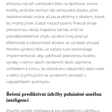
klíčovou roli při udržování šťáv na špičkové úrovni
kvality, protože zachytí vše od kousků plastu, přes
nedokonalosti ovoce, až po problémy s obalem, které
by mohly jinak zůstat nezachycené. Pokud stroje
převezmou úkoly inspekce od lidí, sníží se
pravděpodobnost chyb, výrobní linky pracují
efektivněji a zákaznická důvěra ve výrobek stoupá.
Mnoho výrobců šťáv už začalo tuto technologii
implementovat, aby udržovali jednotnou kvalitu
výroby v rámci všech výrobních šarží, zejména
vzhledem k tomu, že očekávání zákazníků dále roste
v taktu zrychlujících se výrobních procesů v
nápojářském průmyslu.
Řešení prediktivní údržby poháněné umělou
inteligencí
Použití umělé inteligence pro prediktivní údržbu v