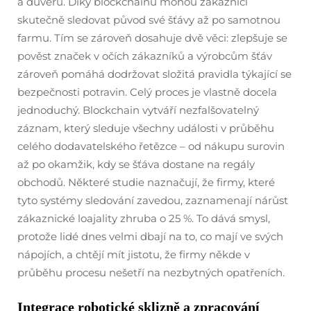
a důvěru. Díky blockchainu mohou zákazníci
skutečně sledovat původ své šťávy až po samotnou
farmu. Tím se zároveň dosahuje dvě věci: zlepšuje se
pověst značek v očích zákazníků a výrobcům šťáv
zároveň pomáhá dodržovat složitá pravidla týkající se
bezpečnosti potravin. Celý proces je vlastně docela
jednoduchý. Blockchain vytváří nezfalšovatelný
záznam, který sleduje všechny události v průběhu
celého dodavatelského řetězce – od nákupu surovin
až po okamžik, kdy se šťáva dostane na regály
obchodů. Některé studie naznačují, že firmy, které
tyto systémy sledování zavedou, zaznamenají nárůst
zákaznické loajality zhruba o 25 %. To dává smysl,
protože lidé dnes velmi dbají na to, co mají ve svých
nápojích, a chtějí mít jistotu, že firmy někde v
průběhu procesu nešetří na nezbytných opatřeních.
Integrace robotické sklizně a zpracování