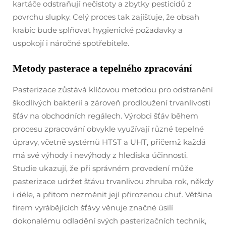
kartáče odstraňují nečistoty a zbytky pesticidů z
povrchu slupky. Celý proces tak zajišťuje, že obsah
krabic bude splňovat hygienické požadavky a
uspokojí i náročné spotřebitele.
Metody pasterace a tepelného zpracování
Pasterizace zůstává klíčovou metodou pro odstranění
škodlivých bakterií a zároveň prodloužení trvanlivosti
šťáv na obchodních regálech. Výrobci šťáv během
procesu zpracování obvykle využívají různé tepelné
úpravy, včetně systémů HTST a UHT, přičemž každá
má své výhody i nevýhody z hlediska účinnosti.
Studie ukazují, že při správném provedení může
pasterizace udržet šťávu trvanlivou zhruba rok, někdy
i déle, a přitom nezměnit její přirozenou chuť. Většina
firem vyrábějících šťávy věnuje značné úsilí
dokonalému odladění svých pasterizačních technik,