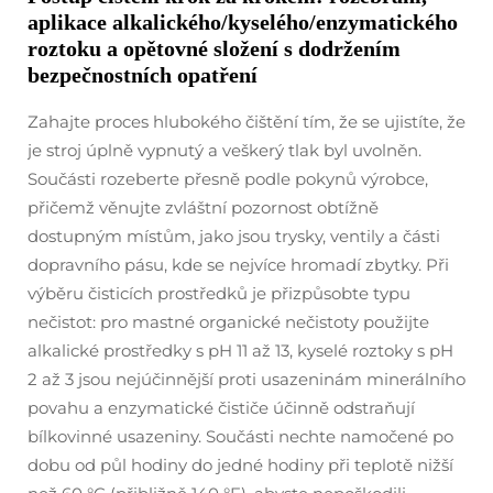
aplikace alkalického/kyselého/enzymatického
roztoku a opětovné složení s dodržením
bezpečnostních opatření
Zahajte proces hlubokého čištění tím, že se ujistíte, že
je stroj úplně vypnutý a veškerý tlak byl uvolněn.
Součásti rozeberte přesně podle pokynů výrobce,
přičemž věnujte zvláštní pozornost obtížně
dostupným místům, jako jsou trysky, ventily a části
dopravního pásu, kde se nejvíce hromadí zbytky. Při
výběru čisticích prostředků je přizpůsobte typu
nečistot: pro mastné organické nečistoty použijte
alkalické prostředky s pH 11 až 13, kyselé roztoky s pH
2 až 3 jsou nejúčinnější proti usazeninám minerálního
povahu a enzymatické čističe účinně odstraňují
bílkovinné usazeniny. Součásti nechte namočené po
dobu od půl hodiny do jedné hodiny při teplotě nižší