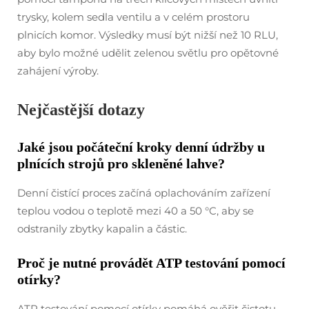
trysky, kolem sedla ventilu a v celém prostoru
plnicích komor. Výsledky musí být nižší než 10 RLU,
aby bylo možné udělit zelenou světlu pro opětovné
zahájení výroby.
Nejčastější dotazy
Jaké jsou počáteční kroky denní údržby u
plnících strojů pro skleněné lahve?
Denní čistící proces začíná oplachováním zařízení
teplou vodou o teplotě mezi 40 a 50 °C, aby se
odstranily zbytky kapalin a částic.
Proč je nutné provádět ATP testování pomocí
otírky?
ATP testování pomocí otírky pomáhá ověřit čistotu