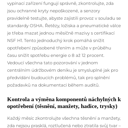
vypínací zařízení fungují správně, zkontrolujte, zda
jsou ochranné kryty nepoškozené, a senzory
pravidelně testujte, abyste zajistili provoz v souladu se
standardy OSHA. Řetězy, ložiska a pneumatické válce
je třeba mazat jednou měsíčně mazivy s certifikací
NSF H1. Tento jednoduchý krok pomáhá snížit
opotřebení způsobené třením a může v průběhu
času snížit spotřebu energie o 8 až 12 procent.
Vedoucí všechna tato pozorování v jednom
centrálním údržbovém deníku je smysluplné jak pro
předvídání budoucích problémů, tak pro splnění
požadavků na dokumentaci během auditů.
Kontrola a výměna komponentů náchylných k
opotřebení (těsnění, manžety, hadice, trysky)
Každý měsíc zkontrolujte všechna těsnění a manžety,
zda nejsou prasklá, roztlučená nebo ztratila svůj tvar –