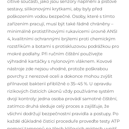
citlivé součásti, jako jsou senzory naplnění a pístové
sestavy, silikonovými krytkami, aby byly před
poškozením vodou bezpečné. Osoby, které s tímto
zařízením pracují, musí být také řádně chráněny –
minimálně protistřihovými rukavicemi úrovně ANSI
4, kvalitními ochrannými brýlemi proti chemickým
rozstřikům a botami s protiskluzovou podrážkou pro
mokré podlahy. Při ručním čištění používejte
výhradně kartáčky s nylonovým vláknem. Kovové
nástroje zde nejsou vhodné, protože poškrabou
povrchy z nerezové oceli a dokonce mohou zvýšit
přilnavost bakterií přibližně o 35–45 %. U opravdu
rizikových čisticích úkonů vždy používáme systém
dvojí kontroly: jedna osoba provádí samotné čištění,
zatímco druhá sleduje celý proces a zajišťuje, že
všichni dodržují bezpečnostní pravidla a postupy. Po
každé důkladné čisticí proceduře proveďte testy ATP
pomocí tamponů na třech klíčových místech uvnitř