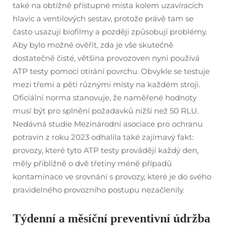
také na obtížně přístupné místa kolem uzavíracích
hlavic a ventilových sestav, protože právě tam se
často usazují biofilmy a později způsobují problémy.
Aby bylo možné ověřit, zda je vše skutečně
dostatečně čisté, většina provozoven nyní používá
ATP testy pomocí otírání povrchu. Obvykle se testuje
mezi třemi a pěti různými místy na každém stroji.
Oficiální norma stanovuje, že naměřené hodnoty
musí být pro splnění požadavků nižší než 50 RLU.
Nedávná studie Mezinárodní asociace pro ochranu
potravin z roku 2023 odhalila také zajímavý fakt:
provozy, které tyto ATP testy provádějí každý den,
měly přibližně o dvě třetiny méně případů
kontaminace ve srovnání s provozy, které je do svého
pravidelného provozního postupu nezačlenily.
Týdenní a měsíční preventivní údržba