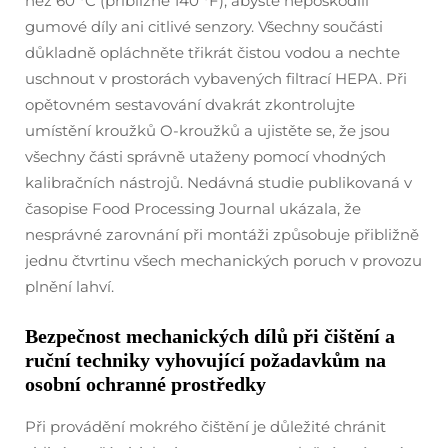
než 60 °C (přibližně 140 °F), abyste nepoškodili
gumové díly ani citlivé senzory. Všechny součásti
důkladně opláchněte třikrát čistou vodou a nechte
uschnout v prostorách vybavených filtrací HEPA. Při
opětovném sestavování dvakrát zkontrolujte
umístění kroužků O-kroužků a ujistěte se, že jsou
všechny části správně utaženy pomocí vhodných
kalibračních nástrojů. Nedávná studie publikovaná v
časopise Food Processing Journal ukázala, že
nesprávné zarovnání při montáži způsobuje přibližně
jednu čtvrtinu všech mechanických poruch v provozu
plnění lahví.
Bezpečnost mechanických dílů při čištění a
ruční techniky vyhovující požadavkům na
osobní ochranné prostředky
Při provádění mokrého čištění je důležité chránit