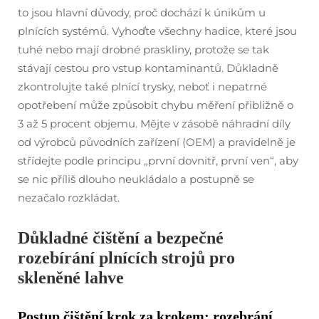
to jsou hlavní důvody, proč dochází k únikům u
plnících systémů. Vyhoďte všechny hadice, které jsou
tuhé nebo mají drobné praskliny, protože se tak
stávají cestou pro vstup kontaminantů. Důkladně
zkontrolujte také plnící trysky, neboť i nepatrné
opotřebení může způsobit chybu měření přibližně o
3 až 5 procent objemu. Mějte v zásobě náhradní díly
od výrobců původních zařízení (OEM) a pravidelně je
střídejte podle principu „první dovnitř, první ven“, aby
se nic příliš dlouho neukládalo a postupně se
nezačalo rozkládat.
Důkladné čištění a bezpečné
rozebírání plnících strojů pro
skleněné lahve
Postup čištění krok za krokem: rozebrání,