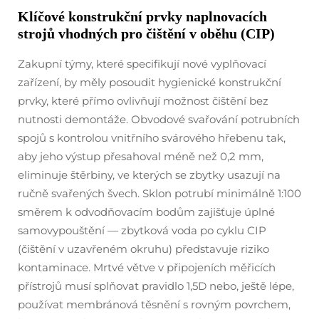
Klíčové konstrukční prvky naplnovacích
strojů vhodných pro čištění v oběhu (CIP)
Zakupní týmy, které specifikují nové vyplňovací
zařízení, by měly posoudit hygienické konstrukční
prvky, které přímo ovlivňují možnost čištění bez
nutnosti demontáže. Obvodové svařování potrubních
spojů s kontrolou vnitřního svárového hřebenu tak,
aby jeho výstup přesahoval méně než 0,2 mm,
eliminuje štěrbiny, ve kterých se zbytky usazují na
ručně svařených švech. Sklon potrubí minimálně 1:100
směrem k odvodňovacím bodům zajišťuje úplné
samovypouštění — zbytková voda po cyklu CIP
(čištění v uzavřeném okruhu) představuje riziko
kontaminace. Mrtvé větve v připojeních měřicích
přístrojů musí splňovat pravidlo 1,5D nebo, ještě lépe,
používat membránová těsnění s rovným povrchem,