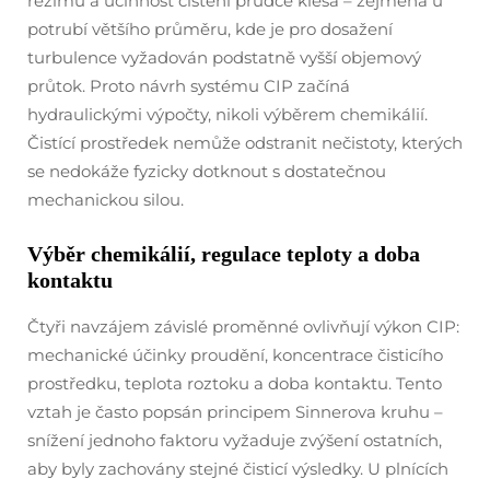
režimu a účinnost čištění prudce klesá – zejména u
potrubí většího průměru, kde je pro dosažení
turbulence vyžadován podstatně vyšší objemový
průtok. Proto návrh systému CIP začíná
hydraulickými výpočty, nikoli výběrem chemikálií.
Čistící prostředek nemůže odstranit nečistoty, kterých
se nedokáže fyzicky dotknout s dostatečnou
mechanickou silou.
Výběr chemikálií, regulace teploty a doba
kontaktu
Čtyři navzájem závislé proměnné ovlivňují výkon CIP:
mechanické účinky proudění, koncentrace čisticího
prostředku, teplota roztoku a doba kontaktu. Tento
vztah je často popsán principem Sinnerova kruhu –
snížení jednoho faktoru vyžaduje zvýšení ostatních,
aby byly zachovány stejné čisticí výsledky. U plnících