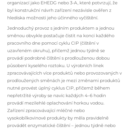
organizací jako EHEDG nebo 3-A, které potvrzují, že
byl konstrukční návrh zařízení nezávisle ověřen z
hlediska možnosti jeho účinného vyčištění.
Jednoduchý provoz s jedním produktem a jednou
směnou obvykle postačuje čistit na konci každého
pracovního dne pomocí cyklu CIP (čištění v
uzavřeném okruhu), přičemž jednou týdně se
provádí podrobné čištění s prodlouženou dobou
působení kyselého roztoku. U výrobních linek
zpracovávajících více produktů nebo provozovaných v
prodloužených směnách je mezi změnami produktů
nutné provést úplný cyklus CIP, přičemž během
nepřetržité výroby se navíc každých 4–6 hodin
provádí mezilehlé oplachování horkou vodou.
Zařízení zpracovávající mléčné nebo
vysokobílkovinové produkty by měla pravidelně
provádět enzymatické čištění – jednou týdně nebo