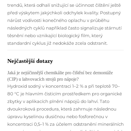
trendů, která odhalí snižující se účinnost čištění ještě
před výskytem jakýchkoli odchylek kvality. Postupný
nárůst vodivosti konečného oplachu v průběhu
následných cyklů například často signalizuje stárnutí
těsnění nebo vznikající biologický film, který
standardní cyklus již nedokáže zcela odstranit.
Nejčastější dotazy
Jaká je nejúčinnější chemikálie pro čištění bez demontáže
(CIP) u lahvovacích strojů pro nápoje?
Hydroxid sodný v koncentraci 1–2 % a při teplotě 70–
80 °C je hlavním čisticím prostředkem pro organické
zbytky v aplikacích plnění nápojů do lahví. Tato
dvoukroková procedura, která zahrnuje následnou
úpravu kyselinou dusičnou nebo fosforečnou v
koncentraci 0,5–1 % za účelem odstranění minerálních