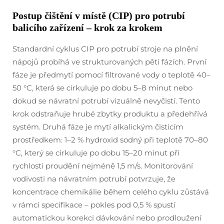
Postup čištění v místě (CIP) pro potrubí
balicího zařízení – krok za krokem
Standardní cyklus CIP pro potrubí stroje na plnění
nápojů probíhá ve strukturovaných pěti fázích. První
fáze je předmytí pomocí filtrované vody o teplotě 40–
50 °C, která se cirkuluje po dobu 5–8 minut nebo
dokud se návratní potrubí vizuálně nevyčistí. Tento
krok odstraňuje hrubé zbytky produktu a předehřívá
systém. Druhá fáze je mytí alkalickým čisticím
prostředkem: 1–2 % hydroxid sodný při teplotě 70–80
°C, který se cirkuluje po dobu 15–20 minut při
rychlosti proudění nejméně 1,5 m/s. Monitorování
vodivosti na návratním potrubí potvrzuje, že
koncentrace chemikálie během celého cyklu zůstává
v rámci specifikace – pokles pod 0,5 % spustí
automatickou korekci dávkování nebo prodloužení