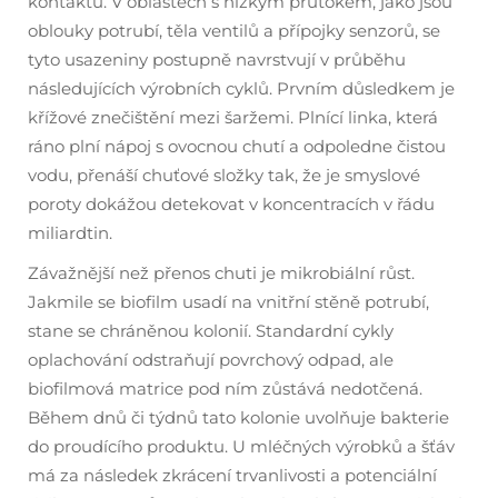
kontaktu. V oblastech s nízkým průtokem, jako jsou
oblouky potrubí, těla ventilů a přípojky senzorů, se
tyto usazeniny postupně navrstvují v průběhu
následujících výrobních cyklů. Prvním důsledkem je
křížové znečištění mezi šaržemi. Plnící linka, která
ráno plní nápoj s ovocnou chutí a odpoledne čistou
vodu, přenáší chuťové složky tak, že je smyslové
poroty dokážou detekovat v koncentracích v řádu
miliardtin.
Závažnější než přenos chuti je mikrobiální růst.
Jakmile se biofilm usadí na vnitřní stěně potrubí,
stane se chráněnou kolonií. Standardní cykly
oplachování odstraňují povrchový odpad, ale
biofilmová matrice pod ním zůstává nedotčená.
Během dnů či týdnů tato kolonie uvolňuje bakterie
do proudícího produktu. U mléčných výrobků a šťáv
má za následek zkrácení trvanlivosti a potenciální