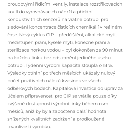
proudovými řídicími ventily, instalace rozstřikovacích
koulí do vyrovnávacích nádrží a přidání
konduktivitních senzorů na vratné potrubí pro
sledování koncentrace čisticích chemikálií v reálném
čase. Nový cyklus CIP – předčištění, alkalické mytí,
mezistupeň praní, kyselé mytí, konečné praní a
sterilizace horkou vodou – byl dokončen za 90 minut
na každou linku bez odstranění jediného úseku
potrubí. Týdenní výrobní kapacita stoupla o 18 %.
Výsledky otírání po třech měsících ukázaly nulový
počet pozitivních nálezů kvasinek ve všech
odběrových bodech. Kapitálová investice do úprav za
účelem připravenosti pro CIP se vrátila pouze díky
zvýšené dostupnosti výrobní linky během osmi
měsíců, aniž by byla započtena další hodnota
snížených kvalitních zadržení a prodloužené
trvanlivosti výrobku.