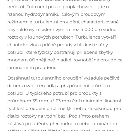
nečistot. Toto není pouze proplachování – jde o
řízenou hydrodynamiku. Cílovým proudovým
režimem je turbulentní proudění, charakterizované
Reynoldsovým číslem vyšším než 4 000 pro vodné
roztoky v kruhových potrubích. Turbulence vytváří
chaotické víry a příčné proudy v blízkosti stěny
potrubí, které fyzicky odstraňují přilepené zbytky
mnohem účinněji než hladké, rovnoběžné proudnice
laminárního proudění.
Dosáhnutí turbulentního proudění vyžaduje pečlivé
dimenzování čerpadla a přizpůsobení průměru
potrubí. U typického potrubí pro produkty s
průměrem 38 mm až 63 mm činí minimální lineární
rychlost proudění přibližně 1,5 metru za sekundu pro
čisticí roztoky na vodní bázi. Pod tímto prahem
zůstává proudění v přechodném nebo laminárním