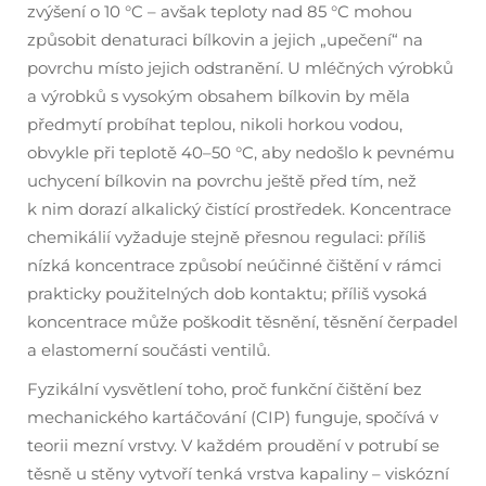
zvýšení o 10 °C – avšak teploty nad 85 °C mohou
způsobit denaturaci bílkovin a jejich „upečení“ na
povrchu místo jejich odstranění. U mléčných výrobků
a výrobků s vysokým obsahem bílkovin by měla
předmytí probíhat teplou, nikoli horkou vodou,
obvykle při teplotě 40–50 °C, aby nedošlo k pevnému
uchycení bílkovin na povrchu ještě před tím, než
k nim dorazí alkalický čistící prostředek. Koncentrace
chemikálií vyžaduje stejně přesnou regulaci: příliš
nízká koncentrace způsobí neúčinné čištění v rámci
prakticky použitelných dob kontaktu; příliš vysoká
koncentrace může poškodit těsnění, těsnění čerpadel
a elastomerní součásti ventilů.
Fyzikální vysvětlení toho, proč funkční čištění bez
mechanického kartáčování (CIP) funguje, spočívá v
teorii mezní vrstvy. V každém proudění v potrubí se
těsně u stěny vytvoří tenká vrstva kapaliny – viskózní