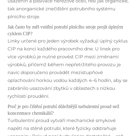
usazenin a pasivace nerezové oceli, řeší jak organické,
tak anorganické znečištění potrubního systému
plnícího stroje.
Jak často by měl vnitřní potrubí plnícího stroje projít úplným
cyklem CIP?
Linky určené pro jeden výrobek vyžadují úplný cyklus
CIP na konci každého pracovního dne. U linek pro
více výrobků je nutné provést CIP mezi změnami
výrobků, přičemž během nepřetržitého provozu je
navíc doporučeno provádět mezistupňové
oplachování horkou vodou každých 4–6 hodin, aby se
zabránilo usazování zbytků v oblastech s nízkou
rychlostí proudění.
Proč je pro čištění potrubí důležitější turbulentní proud než
koncentrace chemikálií?
Turbulentní proud vytváří mechanické smykové
napětí na stěně potrubí, které fyzicky odstraňuje