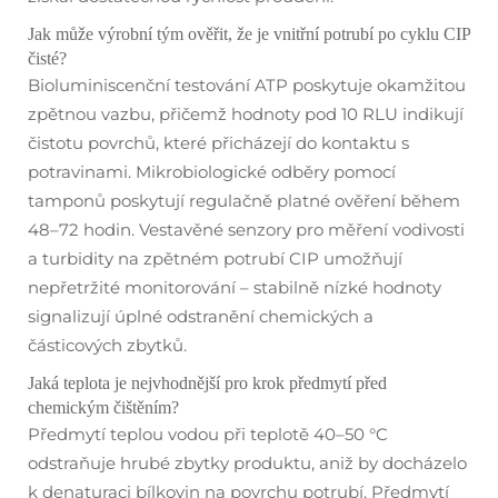
Jak může výrobní tým ověřit, že je vnitřní potrubí po cyklu CIP
čisté?
Bioluminiscenční testování ATP poskytuje okamžitou
zpětnou vazbu, přičemž hodnoty pod 10 RLU indikují
čistotu povrchů, které přicházejí do kontaktu s
potravinami. Mikrobiologické odběry pomocí
tamponů poskytují regulačně platné ověření během
48–72 hodin. Vestavěné senzory pro měření vodivosti
a turbidity na zpětném potrubí CIP umožňují
nepřetržité monitorování – stabilně nízké hodnoty
signalizují úplné odstranění chemických a
částicových zbytků.
Jaká teplota je nejvhodnější pro krok předmytí před
chemickým čištěním?
Předmytí teplou vodou při teplotě 40–50 °C
odstraňuje hrubé zbytky produktu, aniž by docházelo
k denaturaci bílkovin na povrchu potrubí. Předmytí