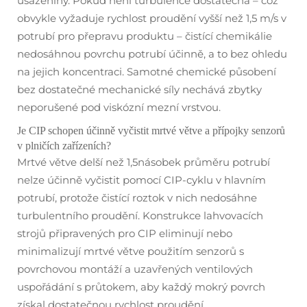
usazeniny. Pokud není turbulence dostatečná – což
obvykle vyžaduje rychlost proudění vyšší než 1,5 m/s v
potrubí pro přepravu produktu – čistící chemikálie
nedosáhnou povrchu potrubí účinně, a to bez ohledu
na jejich koncentraci. Samotné chemické působení
bez dostatečné mechanické síly nechává zbytky
neporušené pod viskózní mezní vrstvou.
Je CIP schopen účinně vyčistit mrtvé větve a přípojky senzorů
v plničích zařízeních?
Mrtvé větve delší než 1,5násobek průměru potrubí
nelze účinně vyčistit pomocí CIP-cyklu v hlavním
potrubí, protože čistící roztok v nich nedosáhne
turbulentního proudění. Konstrukce lahvovacích
strojů připravených pro CIP eliminují nebo
minimalizují mrtvé větve použitím senzorů s
povrchovou montáží a uzavřených ventilových
uspořádání s průtokem, aby každý mokrý povrch
získal dostatečnou rychlost proudění.