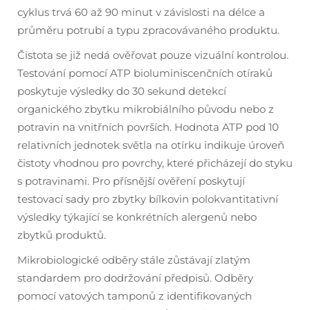
cyklus trvá 60 až 90 minut v závislosti na délce a
průměru potrubí a typu zpracovávaného produktu.
Čistota se již nedá ověřovat pouze vizuální kontrolou.
Testování pomocí ATP bioluminiscenčních otíraků
poskytuje výsledky do 30 sekund detekcí
organického zbytku mikrobiálního původu nebo z
potravin na vnitřních površích. Hodnota ATP pod 10
relativních jednotek světla na otírku indikuje úroveň
čistoty vhodnou pro povrchy, které přicházejí do styku
s potravinami. Pro přísnější ověření poskytují
testovací sady pro zbytky bílkovin polokvantitativní
výsledky týkající se konkrétních alergenů nebo
zbytků produktů.
Mikrobiologické odběry stále zůstávají zlatým
standardem pro dodržování předpisů. Odběry
pomocí vatových tamponů z identifikovaných