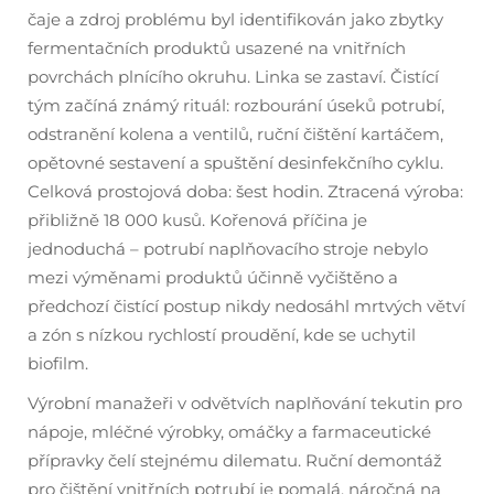
čaje a zdroj problému byl identifikován jako zbytky
fermentačních produktů usazené na vnitřních
povrchách plnícího okruhu. Linka se zastaví. Čistící
tým začíná známý rituál: rozbourání úseků potrubí,
odstranění kolena a ventilů, ruční čištění kartáčem,
opětovné sestavení a spuštění desinfekčního cyklu.
Celková prostojová doba: šest hodin. Ztracená výroba:
přibližně 18 000 kusů. Kořenová příčina je
jednoduchá – potrubí naplňovacího stroje nebylo
mezi výměnami produktů účinně vyčištěno a
předchozí čistící postup nikdy nedosáhl mrtvých větví
a zón s nízkou rychlostí proudění, kde se uchytil
biofilm.
Výrobní manažeři v odvětvích naplňování tekutin pro
nápoje, mléčné výrobky, omáčky a farmaceutické
přípravky čelí stejnému dilematu. Ruční demontáž
pro čištění vnitřních potrubí je pomalá, náročná na