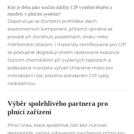
Kdy je třeba jako součást údržby CIP vyměnit těsnění a
manžety v plnícím systému?
Doporučuje se čtvrtletní prohlídka všech
elastomerních komponent, přičemž výměna se
provádí při ztvrdnutí, prasklinách, otoku nebo
měřitelném stlačení. I materiály certifikované pro CIP
se postupně degradují vlivem opakované expozice
čisticím chemikáliím při zvýšených teplotách a
poškozená manžeta vytváří chráněné místo pro
mikrobiální růst, kterého standardní CIP cykly
nedosáhnou.
Výběr spolehlivého partnera pro
plnící zařízení
Plnící linka, která spolehlivě čistí bez nutnosti
demontáže, začíná vybavením navrženým přímo pro