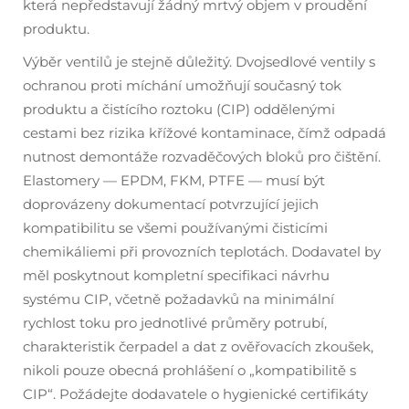
která nepředstavují žádný mrtvý objem v proudění
produktu.
Výběr ventilů je stejně důležitý. Dvojsedlové ventily s
ochranou proti míchání umožňují současný tok
produktu a čistícího roztoku (CIP) oddělenými
cestami bez rizika křížové kontaminace, čímž odpadá
nutnost demontáže rozvaděčových bloků pro čištění.
Elastomery — EPDM, FKM, PTFE — musí být
doprovázeny dokumentací potvrzující jejich
kompatibilitu se všemi používanými čisticími
chemikáliemi při provozních teplotách. Dodavatel by
měl poskytnout kompletní specifikaci návrhu
systému CIP, včetně požadavků na minimální
rychlost toku pro jednotlivé průměry potrubí,
charakteristik čerpadel a dat z ověřovacích zkoušek,
nikoli pouze obecná prohlášení o „kompatibilitě s
CIP“. Požádejte dodavatele o hygienické certifikáty