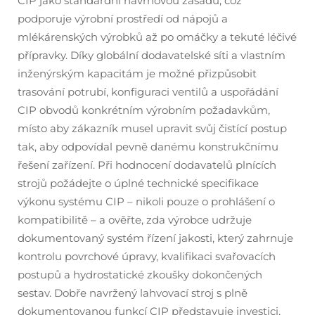
CIP jako standardní návrhovou zásadu, což
podporuje výrobní prostředí od nápojů a
mlékárenských výrobků až po omáčky a tekuté léčivé
přípravky. Díky globální dodavatelské síti a vlastním
inženýrským kapacitám je možné přizpůsobit
trasování potrubí, konfiguraci ventilů a uspořádání
CIP obvodů konkrétním výrobním požadavkům,
místo aby zákazník musel upravit svůj čistící postup
tak, aby odpovídal pevně danému konstrukčnímu
řešení zařízení. Při hodnocení dodavatelů plnících
strojů požádejte o úplné technické specifikace
výkonu systému CIP – nikoli pouze o prohlášení o
kompatibilitě – a ověřte, zda výrobce udržuje
dokumentovaný systém řízení jakosti, který zahrnuje
kontrolu povrchové úpravy, kvalifikaci svařovacích
postupů a hydrostatické zkoušky dokončených
sestav. Dobře navržený lahvovací stroj s plně
dokumentovanou funkcí CIP představuje investici,