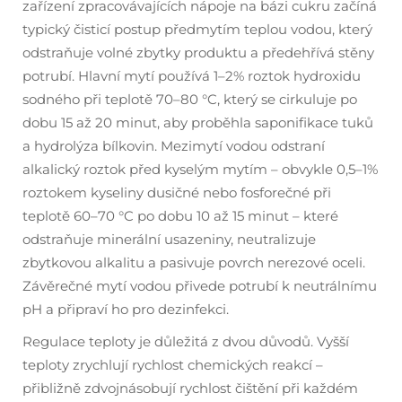
zařízení zpracovávajících nápoje na bázi cukru začíná
typický čisticí postup předmytím teplou vodou, který
odstraňuje volné zbytky produktu a předehřívá stěny
potrubí. Hlavní mytí používá 1–2% roztok hydroxidu
sodného při teplotě 70–80 °C, který se cirkuluje po
dobu 15 až 20 minut, aby proběhla saponifikace tuků
a hydrolýza bílkovin. Mezimytí vodou odstraní
alkalický roztok před kyselým mytím – obvykle 0,5–1%
roztokem kyseliny dusičné nebo fosforečné při
teplotě 60–70 °C po dobu 10 až 15 minut – které
odstraňuje minerální usazeniny, neutralizuje
zbytkovou alkalitu a pasivuje povrch nerezové oceli.
Závěrečné mytí vodou přivede potrubí k neutrálnímu
pH a připraví ho pro dezinfekci.
Regulace teploty je důležitá z dvou důvodů. Vyšší
teploty zrychlují rychlost chemických reakcí –
přibližně zdvojnásobují rychlost čištění při každém