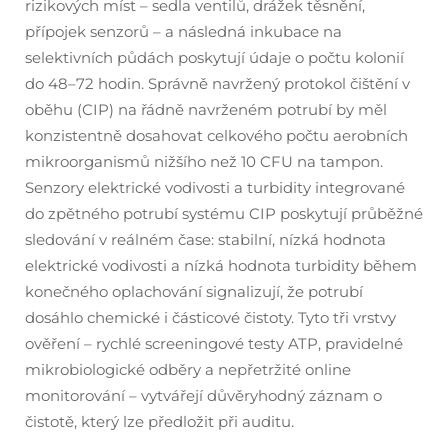
rizikových míst – sedla ventilů, drážek těsnění,
přípojek senzorů – a následná inkubace na
selektivních půdách poskytují údaje o počtu kolonií
do 48–72 hodin. Správně navržený protokol čištění v
oběhu (CIP) na řádně navrženém potrubí by měl
konzistentně dosahovat celkového počtu aerobních
mikroorganismů nižšího než 10 CFU na tampon.
Senzory elektrické vodivosti a turbidity integrované
do zpětného potrubí systému CIP poskytují průběžné
sledování v reálném čase: stabilní, nízká hodnota
elektrické vodivosti a nízká hodnota turbidity během
konečného oplachování signalizují, že potrubí
dosáhlo chemické i částicové čistoty. Tyto tři vrstvy
ověření – rychlé screeningové testy ATP, pravidelné
mikrobiologické odběry a nepřetržité online
monitorování – vytvářejí důvěryhodný záznam o
čistotě, který lze předložit při auditu.