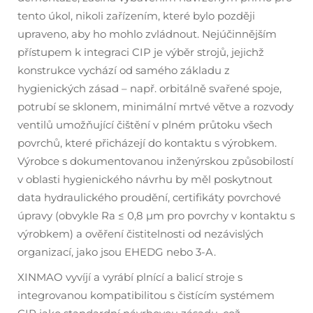
tento úkol, nikoli zařízením, které bylo později
upraveno, aby ho mohlo zvládnout. Nejúčinnějším
přístupem k integraci CIP je výběr strojů, jejichž
konstrukce vychází od samého základu z
hygienických zásad – např. orbitálně svařené spoje,
potrubí se sklonem, minimální mrtvé větve a rozvody
ventilů umožňující čištění v plném průtoku všech
povrchů, které přicházejí do kontaktu s výrobkem.
Výrobce s dokumentovanou inženýrskou způsobilostí
v oblasti hygienického návrhu by měl poskytnout
data hydraulického proudění, certifikáty povrchové
úpravy (obvykle Ra ≤ 0,8 µm pro povrchy v kontaktu s
výrobkem) a ověření čistitelnosti od nezávislých
organizací, jako jsou EHEDG nebo 3-A.
XINMAO vyvíjí a vyrábí plnící a balicí stroje s
integrovanou kompatibilitou s čistícím systémem