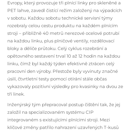
Evropy, který provozuje tři plnící linky pro skleněné a
PET lahve, zavedl čistící režim založený na výpadcích
v sobotu. Každou sobotu technické servisní týmy
rozebraly celou cestu produktu na každém plnícím
stroji – přibližně 40 metrů nerezové ocelové potrubí
na každou linku, plus plničové ventily, rozdělovací
bloky a děliče průtoku. Celý cyklus rozebrání a
opětovného sestavení trval 10 až 12 hodin na každou
linku, čímž byl každý týden efektivně ztrácen celý
pracovní den výroby. Přestože byly vyvinuty značné
úsilí, čtvrtletní testy pomocí otírání stále občas
vykazovaly pozitivní výsledky pro kvasinky na dvou ze
tří linek.
Inženýrský tým přepracoval postup čištění tak, že jej
založil na specializovaném systému CIP
integrovaném s existujícími plnícími stroji. Mezi
klíčové změny patřilo nahrazení uzavřených T-kusů