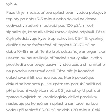
cyklu.
Fáze tři je mezistupňové oplachování vodou pokojové
teploty po dobu 3–5 minut nebo dokud neklesne
vodivost v zpětném potrubí pod 100 µS/cm, což
signalizuje, že se alkalický roztok úplně odplavil. Fáze
čtyři představuje kyselé oplachování: 0,5–1 % kyseliny
dusičné nebo fosforečné při teplotě 60–70 °C po
dobu 10–15 minut. Tento krok odstraňuje anorganické
usazeniny, neutralizuje případné zbytky alkalického
prostředí a obnovuje pasivní vrstvu oxidu chromitého
na povrchu nerezové oceli. Fáze pět je konečné
oplachování filtrovanou vodou, které pokračuje,
dokud se hodnota pH ve zpětném potrubí neliší od
pH přívodní vody více než o 0,2 jednotky. U potrubí
zpracovávajících mikrobiologicky citlivé produkty
následuje po konečném oplachu sanitace horkou
vodou při teplotě 85–90 °C po dobu 20 minut. Celý