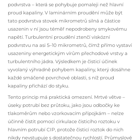
podvrstva – která se pohybuje pomaleji než hlavní
proud kapaliny. V laminárním proudění může být
tato podvrstva stovek mikrometrů silná a částice
usazenin v ní jsou téměř nepodrobeny smykovému
napětí. Turbulentní proudění ztenčí viskózní
podvrstvu na asi 5–10 mikrometrů, čímž přímo vystaví
usazeniny energetickým vírům přechodové vrstvy a
turbulentního jádra. Výsledkem je čisticí účinek
vyvolaný výhradně pohybem kapaliny, který dosáhne
každé smáčené povrchové oblasti, s níž proud
kapaliny přichází do styku.
Tento princip má praktická omezení. Mrtvé větve –
úseky potrubí bez průtoku, jako jsou odbočky ke
tlakoměrům nebo vzorkovacím přípojkám – nelze
účinně čistit pomocí cirkulace čisticího roztoku v
hlavním potrubí CIP, protože čisticí roztok do nich
nikdy nevstupuje s dostatečnou rychlostí. Průmyslové