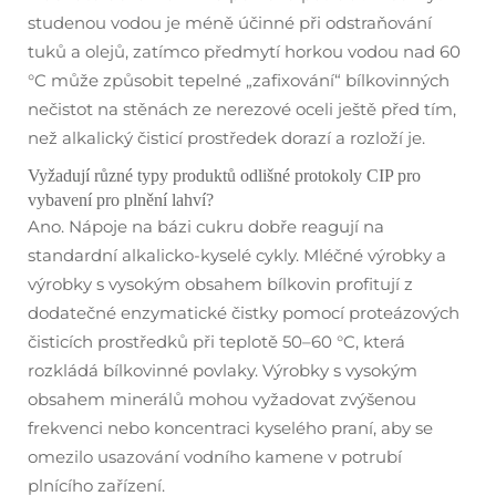
studenou vodou je méně účinné při odstraňování
tuků a olejů, zatímco předmytí horkou vodou nad 60
°C může způsobit tepelné „zafixování“ bílkovinných
nečistot na stěnách ze nerezové oceli ještě před tím,
než alkalický čisticí prostředek dorazí a rozloží je.
Vyžadují různé typy produktů odlišné protokoly CIP pro
vybavení pro plnění lahví?
Ano. Nápoje na bázi cukru dobře reagují na
standardní alkalicko-kyselé cykly. Mléčné výrobky a
výrobky s vysokým obsahem bílkovin profitují z
dodatečné enzymatické čistky pomocí proteázových
čisticích prostředků při teplotě 50–60 °C, která
rozkládá bílkovinné povlaky. Výrobky s vysokým
obsahem minerálů mohou vyžadovat zvýšenou
frekvenci nebo koncentraci kyselého praní, aby se
omezilo usazování vodního kamene v potrubí
plnícího zařízení.