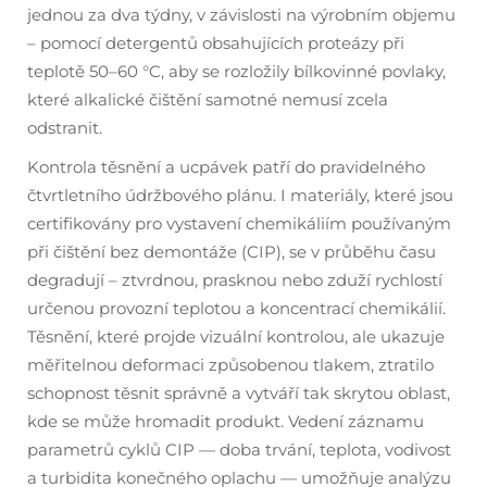
jednou za dva týdny, v závislosti na výrobním objemu
– pomocí detergentů obsahujících proteázy při
teplotě 50–60 °C, aby se rozložily bílkovinné povlaky,
které alkalické čištění samotné nemusí zcela
odstranit.
Kontrola těsnění a ucpávek patří do pravidelného
čtvrtletního údržbového plánu. I materiály, které jsou
certifikovány pro vystavení chemikáliím používaným
při čištění bez demontáže (CIP), se v průběhu času
degradují – ztvrdnou, prasknou nebo zduží rychlostí
určenou provozní teplotou a koncentrací chemikálií.
Těsnění, které projde vizuální kontrolou, ale ukazuje
měřitelnou deformaci způsobenou tlakem, ztratilo
schopnost těsnit správně a vytváří tak skrytou oblast,
kde se může hromadit produkt. Vedení záznamu
parametrů cyklů CIP — doba trvání, teplota, vodivost
a turbidita konečného oplachu — umožňuje analýzu