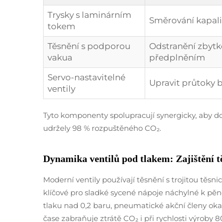
Trysky s laminárním
Směrování kapalin
tokem
Těsnění s podporou
Odstranění zbyt
vakua
předplněním
Servo-nastavitelné
Upravit průtoky 
ventily
Tyto komponenty spolupracují synergicky, aby do
udržely 98 % rozpuštěného CO₂.
Dynamika ventilů pod tlakem: Zajištění t
Moderní ventily používají těsnění s trojitou těsnic
klíčové pro sladké sycené nápoje náchylné k pěn
tlaku nad 0,2 baru, pneumatické akční členy oka
čase zabraňuje ztrátě CO₂ i při rychlosti výroby 