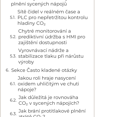
plnění sycených nápojů
Sítě čidel v reálném čase a
PLC pro nepřetržitou kontrolu
hladiny CO₂
Chytré monitorování a
prediktivní údržba s HMI pro
zajištění dostupnosti
Vyrovnávací nádrže a
stabilizace tlaku při nárůstu
výroby
Sekce Často kladené otázky
Jakou roli hraje nasycení
oxidem uhličitým ve chuti
nápoje?
Jak důležitá je rovnováha
CO₂ v sycených nápojích?
Jak brání protitlakové plnění
ztrátě CO₂?