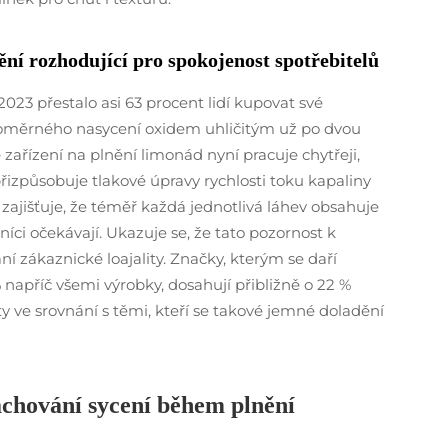
ní rozhodující pro spokojenost spotřebitelů
23 přestalo asi 63 procent lidí kupovat své
vnoměrného nasycení oxidem uhličitým už po dvou
ařízení na plnění limonád nyní pracuje chytřeji,
řizpůsobuje tlakové úpravy rychlosti toku kapaliny
zajišťuje, že téměř každá jednotlivá láhev obsahuje
íci očekávají. Ukazuje se, že tato pozornost k
ní zákaznické loajality. Značky, kterým se daří
 napříč všemi výrobky, dosahují přibližně o 22 %
ty ve srovnání s těmi, kteří se takové jemné doladění
achování sycení během plnění