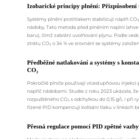
Izobarické principy plnění: Přizpůsobení
Systémy plnění protitlakem stabilizují náplň C
nádoby. Tato metoda před plněním naplní lahve C
baru), čímž zabrání uvolňování plynu. Podle ved
ztrátu CO₂ o 34 % ve srovnání se systémy založe
Předběžné natlakování a systémy s konsta
CO₂
Pokročilé plniče používají vícestupňovou injekci
napříč nádobami. Studie z roku 2023 ukázala, ž
rozpuštěného CO₂ s odchylkou do 0,15 g/L i při r
řízené PID kompenzují kolísání tlaku v linkách 
Přesná regulace pomocí PID zpětné vazby