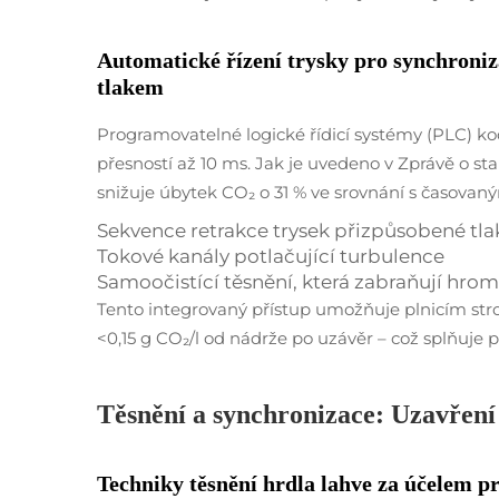
Automatické řízení trysky pro synchroni
tlakem
Programovatelné logické řídicí systémy (PLC) koord
přesností až 10 ms. Jak je uvedeno v Zprávě o st
snižuje úbytek CO₂ o 31 % ve srovnání s časovan
Sekvence retrakce trysek přizpůsobené tla
Tokové kanály potlačující turbulence
Samoočistící těsnění, která zabraňují hro
Tento integrovaný přístup umožňuje plnicím str
<0,15 g CO₂/l od nádrže po uzávěr – což splňuje
Těsnění a synchronizace: Uzavření
Techniky těsnění hrdla lahve za účelem p