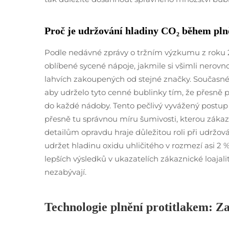
Proč je udržování hladiny CO₂ během plně
Podle nedávné zprávy o tržním výzkumu z roku 20
oblíbené sycené nápoje, jakmile si všimli nero
lahvích zakoupených od stejné značky. Současné z
aby udrželo tyto cenné bublinky tím, že přesně p
do každé nádoby. Tento pečlivý vyvážený postup 
přesně tu správnou míru šumivosti, kterou zákazn
detailům opravdu hraje důležitou roli při udržová
udržet hladinu oxidu uhličitého v rozmezí asi 2 %
lepších výsledků v ukazatelích zákaznické loajali
nezabývají.
Technologie plnění protitlakem: Z