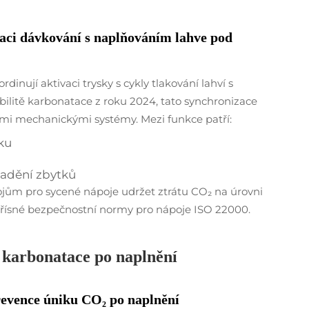
zaci dávkování s naplňováním lahve pod
inují aktivaci trysky s cykly tlakování lahví s
abilitě karbonatace z roku 2024, tato synchronizace
ými mechanickými systémy. Mezi funkce patří:
ku
madění zbytků
ojům pro sycené nápoje udržet ztrátu CO₂ na úrovni
 přísné bezpečnostní normy pro nápoje ISO 22000.
 karbonatace po naplnění
revence úniku CO₂ po naplnění