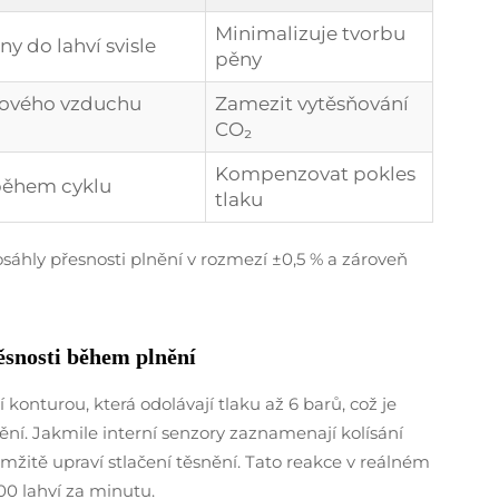
Minimalizuje tvorbu
y do lahví svisle
pěny
kového vzduchu
Zamezit vytěsňování
CO₂
Kompenzovat pokles
během cyklu
tlaku
sáhly přesnosti plnění v rozmezí ±0,5 % a zároveň
ěsnosti během plnění
í konturou, která odolávají tlaku až 6 barů, což je
ění. Jakmile interní senzory zaznamenají kolísání
mžitě upraví stlačení těsnění. Tato reakce v reálném
800 lahví za minutu.