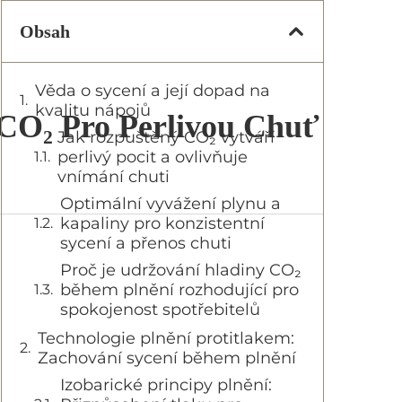
Obsah
Věda o sycení a její dopad na
kvalitu nápojů
 CO₂ Pro Perlivou Chuť
Jak rozpuštěný CO₂ vytváří
perlivý pocit a ovlivňuje
vnímání chuti
Optimální vyvážení plynu a
kapaliny pro konzistentní
sycení a přenos chuti
Proč je udržování hladiny CO₂
během plnění rozhodující pro
spokojenost spotřebitelů
Technologie plnění protitlakem:
Zachování sycení během plnění
Izobarické principy plnění: