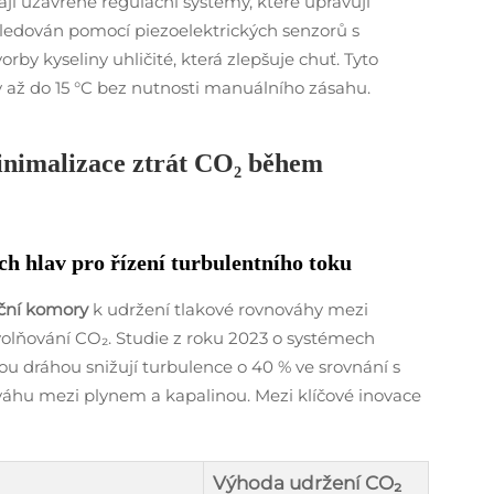
jí uzavřené regulační systémy, které upravují
sledován pomocí piezoelektrických senzorů s
orby kyseliny uhličité, která zlepšuje chuť. Tyto
až do 15 °C bez nutnosti manuálního zásahu.
Minimalizace ztrát CO₂ během
h hlav pro řízení turbulentního toku
ační komory
k udržení tlakové rovnováhy mezi
volňování CO₂. Studie z roku 2023 o systémech
tkou dráhou snižují turbulence o 40 % ve srovnání s
váhu mezi plynem a kapalinou. Mezi klíčové inovace
Výhoda udržení CO₂