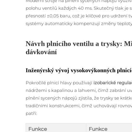
Moderní stroje na plnění sycených nápojů využíva
polohu ventilů každých 40 ms. Skutečný tlak je 
přesností ±0,05 baru, což je klíčové pro udržení tv
systémy automaticky kompenzují změny teploty 
Návrh plnicího ventilu a trysky: 
dávkování
Inženýrský vývoj vysokovýkonných plnicíc
Pokročilé plnicí hlavy používají
izobarické regul
nádržemi s kapalinou a lahvemi, čímž zabrání u
plnění sycených nápojů zjistila, že trysky se krá
tradičními konstrukcemi, čímž uchovávají rovno
patří:
Funkce
Funkce