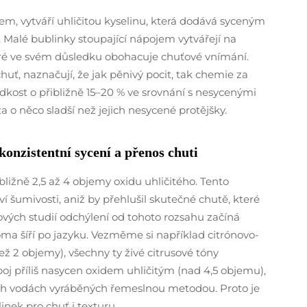
kem, vytváří uhličitou kyselinu, která dodává syceným
 Malé bublinky stoupající nápojem vytvářejí na
teré ve svém důsledku obohacuje chuťové vnímání.
uť, naznačují, že jak pěnivý pocit, tak chemie za
kost o přibližně 15–20 % ve srovnání s nesycenými
a o něco sladší než jejich nesycené protějšky.
onzistentní sycení a přenos chuti
bližně 2,5 až 4 objemy oxidu uhličitého. Tento
 šumivosti, aniž by přehlušil skutečné chutě, které
ových studií odchýlení od tohoto rozsahu začíná
oma šíří po jazyku. Vezměme si například citrónovo-
 2 objemy), všechny ty živé citrusové tóny
oj příliš nasycen oxidem uhličitým (nad 4,5 objemu),
ých vodách vyráběných řemeslnou metodou. Proto je
nek pro chuť i texturu.