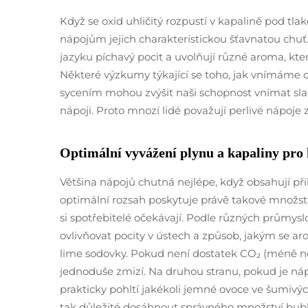
Když se oxid uhličitý rozpustí v kapalině pod tla
nápojům jejich charakteristickou šťavnatou chuť.
jazyku píchavý pocit a uvolňují různé aroma, k
Některé výzkumy týkající se toho, jak vnímáme ch
sycením mohou zvýšit naši schopnost vnímat slad
nápoji. Proto mnozí lidé považují perlivé nápoje z
Optimální vyvážení plynu a kapaliny pro k
Většina nápojů chutná nejlépe, když obsahují při
optimální rozsah poskytuje právě takové množství
si spotřebitelé očekávají. Podle různých průmysl
ovlivňovat pocity v ústech a způsob, jakým se ar
lime sodovky. Pokud není dostatek CO₂ (méně než
jednoduše zmizí. Na druhou stranu, pokud je náp
prakticky pohltí jakékoli jemné ovoce ve šumiv
tak důležité dosáhnout správného množství bubli