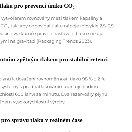
 tlaku pro prevenci úniku CO₂
O₂ vytvořením rovnováhy mezi tlakem kapaliny a
O₂ tak, aby odpovídal tlaku nápoje (obvykle 2,5–3,5
oucích výzkumů správné nastavení tlaku snižuje
nými na gravitaci (Packaging Trends 2023).
ntním zpětným tlakem pro stabilní retenci
 plynu k dosažení rovnoměrnosti tlaku 98 % ± 2 %
e systémy s přednatlakováním udržují hladinu
ychlosti 600 lahví za minutu. Dva rezervoáry plynu
během vysokorychlostní výroby.
 pro správu tlaku v reálném čase