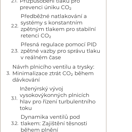
Přizpůsobení tlaku pro
prevenci úniku CO₂
Předběžné natlakování a
systémy s konstantním
zpětným tlakem pro stabilní
retenci CO₂
Přesná regulace pomocí PID
zpětné vazby pro správu tlaku
v reálném čase
Návrh plnicího ventilu a trysky:
Minimalizace ztrát CO₂ během
dávkování
Inženýrský vývoj
vysokovýkonných plnicích
hlav pro řízení turbulentního
toku
Dynamika ventilů pod
tlakem: Zajištění těsnosti
během plnění