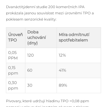
Dvanáctitýdenní studie 200 komerčních IPA
prokázala jasnou souvislost mezi úrovněmi TPO a
poklesem senzorické kvality:
Doba
Úroveň
Míra odmítnutí
uchování
TPO
spotřebitelem
(dny)
0,05
120
12%
PPM
0,15
60
41%
ppm
0,30
30
89%
ppm
Pivovary, které udržují hladinu TPO <0,08 ppm