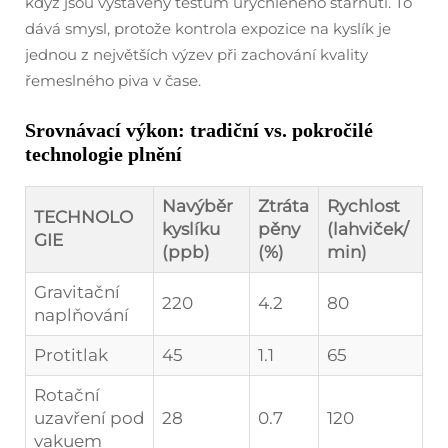
když jsou vystaveny testům urychleného stárnutí. To
dává smysl, protože kontrola expozice na kyslík je
jednou z největších výzev při zachování kvality
řemeslného piva v čase.
Srovnávací výkon: tradiční vs. pokročilé
technologie plnění
Navýběr
Ztráta
Rychlost
TECHNOLO
kyslíku
pěny
(lahviček/
GIE
(ppb)
(%)
min)
Gravitační
220
4.2
80
naplňování
Protitlak
45
1.1
65
Rotační
uzavření pod
28
0.7
120
vakuem