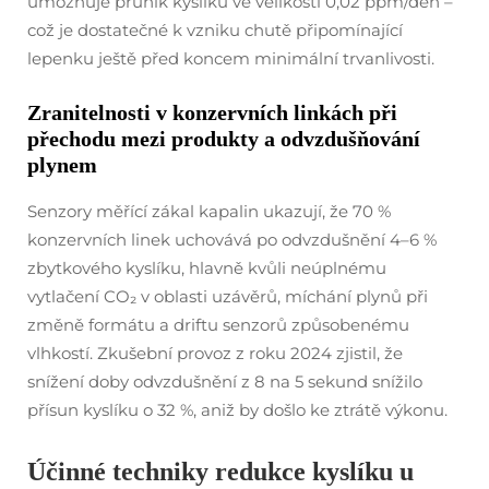
umožňuje průnik kyslíku ve velikosti 0,02 ppm/den –
což je dostatečné k vzniku chutě připomínající
lepenku ještě před koncem minimální trvanlivosti.
Zranitelnosti v konzervních linkách při
přechodu mezi produkty a odvzdušňování
plynem
Senzory měřící zákal kapalin ukazují, že 70 %
konzervních linek uchovává po odvzdušnění 4–6 %
zbytkového kyslíku, hlavně kvůli neúplnému
vytlačení CO₂ v oblasti uzávěrů, míchání plynů při
změně formátu a driftu senzorů způsobenému
vlhkostí. Zkušební provoz z roku 2024 zjistil, že
snížení doby odvzdušnění z 8 na 5 sekund snížilo
přísun kyslíku o 32 %, aniž by došlo ke ztrátě výkonu.
Účinné techniky redukce kyslíku u