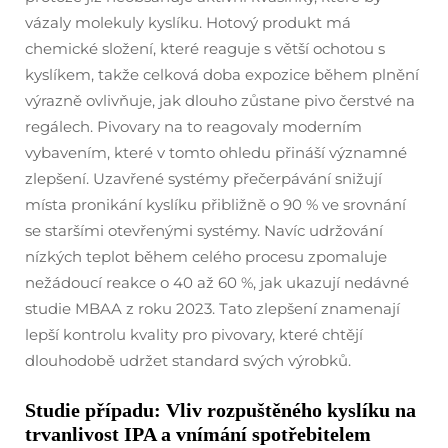
vázaly molekuly kyslíku. Hotový produkt má
chemické složení, které reaguje s větší ochotou s
kyslíkem, takže celková doba expozice během plnění
výrazně ovlivňuje, jak dlouho zůstane pivo čerstvé na
regálech. Pivovary na to reagovaly moderním
vybavením, které v tomto ohledu přináší významné
zlepšení. Uzavřené systémy přečerpávání snižují
místa pronikání kyslíku přibližně o 90 % ve srovnání
se staršími otevřenými systémy. Navíc udržování
nízkých teplot během celého procesu zpomaluje
nežádoucí reakce o 40 až 60 %, jak ukazují nedávné
studie MBAA z roku 2023. Tato zlepšení znamenají
lepší kontrolu kvality pro pivovary, které chtějí
dlouhodobě udržet standard svých výrobků.
Studie případu: Vliv rozpuštěného kyslíku na
trvanlivost IPA a vnímání spotřebitelem