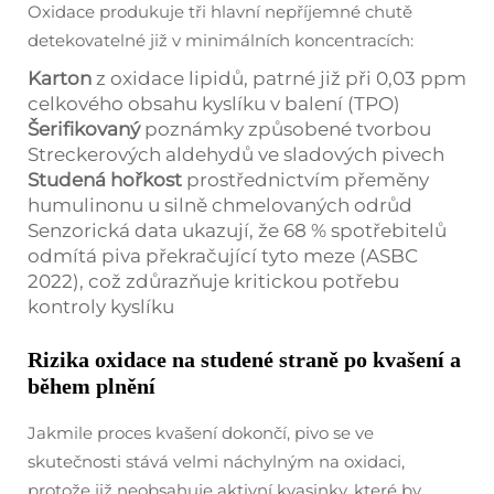
Oxidace produkuje tři hlavní nepříjemné chutě
detekovatelné již v minimálních koncentracích:
Karton
z oxidace lipidů, patrné již při 0,03 ppm
celkového obsahu kyslíku v balení (TPO)
Šerifikovaný
poznámky způsobené tvorbou
Streckerových aldehydů ve sladových pivech
Studená hořkost
prostřednictvím přeměny
humulinonu u silně chmelovaných odrůd
Senzorická data ukazují, že 68 % spotřebitelů
odmítá piva překračující tyto meze (ASBC
2022), což zdůrazňuje kritickou potřebu
kontroly kyslíku
Rizika oxidace na studené straně po kvašení a
během plnění
Jakmile proces kvašení dokončí, pivo se ve
skutečnosti stává velmi náchylným na oxidaci,
protože již neobsahuje aktivní kvasinky, které by