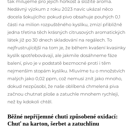
tak milujeme pro jejich hořkost a složité aroma.
Nedávný výzkum z roku 2023 navíc ukázal něco
docela šokujícího: pokud pivo obsahuje pouhých 0,1
části na milion rozpuštěného kyslíku, zmizí přibližně
jedna třetina těch krásných citrusových aromatických
látek již po 30 dnech skladování na regálech. To
nejfrustrujícější na tom je, že během kvašení kvasinky
kyslík spotřebovávají, ale jakmile dosáhneme fáze
balení, pivo je v podstatě bezmocné proti i těm
nejmenším stopám kyslíku. Mluvíme tu o množstvích
malých jako 0,02 ppm, což nemusí znít jako mnoho,
dokud nezpůsobí, že naše oblíbená chmelená piva
začnou chutnat ploše a zatuchle mnohem rychleji,
než by kdokoli chtěl.
Běžné nepříjemné chuti způsobené oxidací:
Chuť na karton, šerbet a zatuchlinu