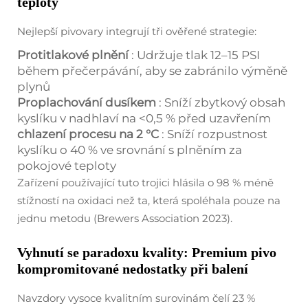
teploty
Nejlepší pivovary integrují tři ověřené strategie:
Protitlakové plnění
: Udržuje tlak 12–15 PSI
během přečerpávání, aby se zabránilo výměně
plynů
Proplachování dusíkem
: Sníží zbytkový obsah
kyslíku v nadhlaví na <0,5 % před uzavřením
chlazení procesu na 2 °C
: Sníží rozpustnost
kyslíku o 40 % ve srovnání s plněním za
pokojové teploty
Zařízení používající tuto trojici hlásila o 98 % méně
stížností na oxidaci než ta, která spoléhala pouze na
jednu metodu (Brewers Association 2023).
Vyhnutí se paradoxu kvality: Premium pivo
kompromitované nedostatky při balení
Navzdory vysoce kvalitním surovinám čelí 23 %