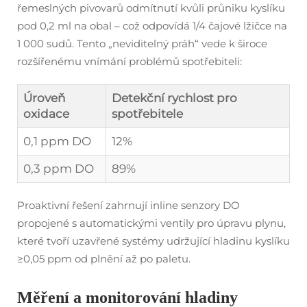
řemeslných pivovarů odmítnutí kvůli průniku kyslíku
pod 0,2 ml na obal – což odpovídá 1/4 čajové lžičce na
1 000 sudů. Tento „neviditelný práh“ vede k široce
rozšířenému vnímání problémů spotřebiteli:
Úroveň
Detekční rychlost pro
oxidace
spotřebitele
0,1 ppm DO
12%
0,3 ppm DO
89%
Proaktivní řešení zahrnují inline senzory DO
propojené s automatickými ventily pro úpravu plynu,
které tvoří uzavřené systémy udržující hladinu kyslíku
≥0,05 ppm od plnění až po paletu.
Měření a monitorování hladiny