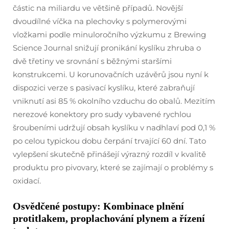
částic na miliardu ve většině případů. Novější
dvoudílné víčka na plechovky s polymerovými
vložkami podle minuloročního výzkumu z Brewing
Science Journal snižují pronikání kyslíku zhruba o
dvě třetiny ve srovnání s běžnými staršími
konstrukcemi. U korunovačních uzávěrů jsou nyní k
dispozici verze s pasivací kyslíku, které zabraňují
vniknutí asi 85 % okolního vzduchu do obalů. Mezitím
nerezové konektory pro sudy vybavené rychlou
šroubeními udržují obsah kyslíku v nadhlaví pod 0,1 %
po celou typickou dobu čerpání trvající 60 dní. Tato
vylepšení skutečně přinášejí výrazný rozdíl v kvalitě
produktu pro pivovary, které se zajímají o problémy s
oxidací.
Osvědčené postupy: Kombinace plnění
protitlakem, proplachování plynem a řízení