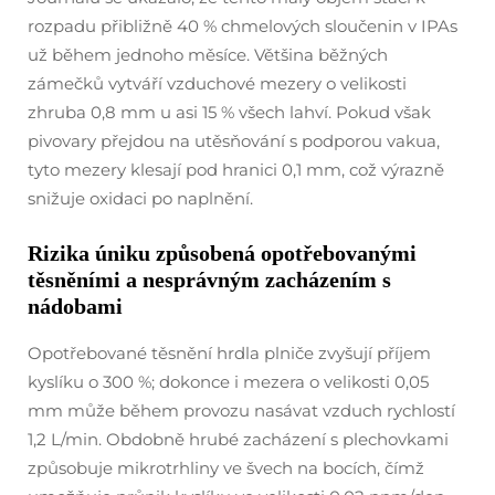
rozpadu přibližně 40 % chmelových sloučenin v IPAs
už během jednoho měsíce. Většina běžných
zámečků vytváří vzduchové mezery o velikosti
zhruba 0,8 mm u asi 15 % všech lahví. Pokud však
pivovary přejdou na utěsňování s podporou vakua,
tyto mezery klesají pod hranici 0,1 mm, což výrazně
snižuje oxidaci po naplnění.
Rizika úniku způsobená opotřebovanými
těsněními a nesprávným zacházením s
nádobami
Opotřebované těsnění hrdla plniče zvyšují příjem
kyslíku o 300 %; dokonce i mezera o velikosti 0,05
mm může během provozu nasávat vzduch rychlostí
1,2 L/min. Obdobně hrubé zacházení s plechovkami
způsobuje mikrotrhliny ve švech na bocích, čímž