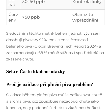
30–50 ppb
Kontrola linky
nat
Červ
Okamžité
>50 ppb
ený
vyprázdnění
Sledováním těchto metrik během jednotlivých sérií
dosahují pivovary 92% konzistence čerstvosti
baleného piva (Global Brewing Tech Report 2024) a
zaznamenávají o 68 % méně stížností spotřebitelů na
zkažené chutě.
Sekce Často kladené otázky
Proč je oxidace při plnění piva problém?
Oxidace během plnění piva může poškozovat chutě
a aroma piva, což způsobuje nežádoucí chutě jako
lepenka, noty podobné šerbetu a zkaženou hořkost.