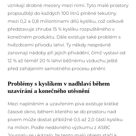
vznikají drobné mezery mezi nimi. Tyto malé prostory
propouštějí do každých 100 litrů plněné tekutiny
mezi 0,2 a 0,8 miliontinami dílů kyslíku, což celkově
představuje zhruba 15 % kyslíku rozpuštěného v
konečném produktu. Dále existuje také problém s
hvězdicemi přívodu lahví. Ty někdy nesprávně
zarovnají nádoby při jejich přivádění, čímž vystaví od
12 % až téměř 20 % lahví běžnému vzduchu ještě
před zahájením samotného procesu plnění.
Problémy s kyslíkem v nadhlaví během
uzavírání a konečného utěsnění
Mezi naplněním a uzavřením piva existuje krátké
časové okno, během kterého se do prostoru nad
pivem může dostat přibližně 0,5 až 2,0 části kyslíku
na milion. Podle nedávného výzkumu z ASBC
Journalu se ukázalo, že tento malý objem stačí k