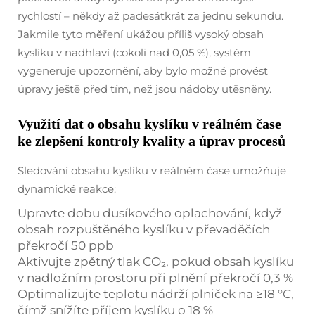
rychlostí – někdy až padesátkrát za jednu sekundu.
Jakmile tyto měření ukážou příliš vysoký obsah
kyslíku v nadhlaví (cokoli nad 0,05 %), systém
vygeneruje upozornění, aby bylo možné provést
úpravy ještě před tím, než jsou nádoby utěsněny.
Využití dat o obsahu kyslíku v reálném čase
ke zlepšení kontroly kvality a úprav procesů
Sledování obsahu kyslíku v reálném čase umožňuje
dynamické reakce:
Upravte dobu dusíkového oplachování, když
obsah rozpuštěného kyslíku v převaděčích
překročí 50 ppb
Aktivujte zpětný tlak CO₂, pokud obsah kyslíku
v nadložním prostoru při plnění překročí 0,3 %
Optimalizujte teplotu nádrží plniček na ≥18 °C,
čímž snížíte příjem kyslíku o 18 %