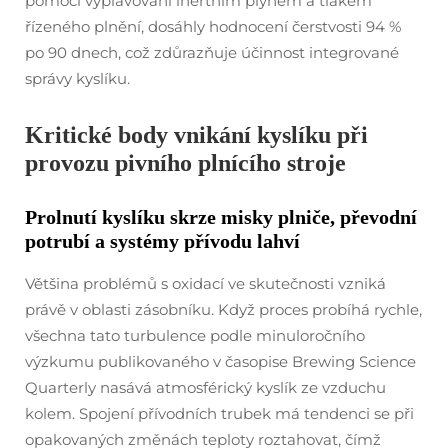
pomocí vyplavování inertním plynem a tlakem
řízeného plnění, dosáhly hodnocení čerstvosti 94 %
po 90 dnech, což zdůrazňuje účinnost integrované
správy kyslíku.
Kritické body vnikání kyslíku při
provozu pivního plnícího stroje
Prolnutí kyslíku skrze misky plniče, převodní
potrubí a systémy přívodu lahví
Většina problémů s oxidací ve skutečnosti vzniká
právě v oblasti zásobníku. Když proces probíhá rychle,
všechna tato turbulence podle minuloročního
výzkumu publikovaného v časopise Brewing Science
Quarterly nasává atmosférický kyslík ze vzduchu
kolem. Spojení přívodních trubek má tendenci se při
opakovaných změnách teploty roztahovat, čímž