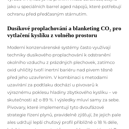
jako u speciálních barrel aged nápojů, které potřebují
ochranu před předčasným stárnutím.
Dusíkové proplachování a blanketing CO₂ pro
vytlačení kyslíku z volného prostoru
Moderní konzervárenské systémy často využívají
techniky dusíkového proplachování k odstranění
okolního vzduchu z prázdných plechovek, zatímco
oxid uhličitý tvoří inertní bariéru nad pivem těsně
před jeho uzavřením. V kombinaci s metodami
uzavírání za podtlaku dochází u pivovarů k
výraznému poklesu hladiny zbytkového kyslíku – ve
skutečnosti až o 89 %. I výsledky mluví samy za sebe.
Pivovary, které implementují tyto dvoufázové
strategie řízení plynů, pravidelně zjišťují, že jejich pale
ales udržují lepší chuťový profil přibližně o 18 % déle,