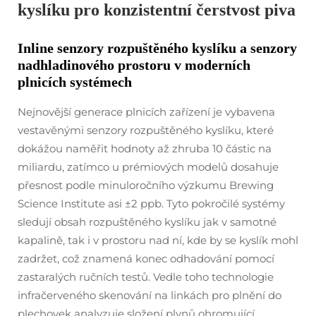
kyslíku pro konzistentní čerstvost piva
Inline senzory rozpuštěného kyslíku a senzory
nadhladinového prostoru v moderních
plnicích systémech
Nejnovější generace plnicích zařízení je vybavena
vestavěnými senzory rozpuštěného kyslíku, které
dokážou naměřit hodnoty až zhruba 10 částic na
miliardu, zatímco u prémiových modelů dosahuje
přesnost podle minuloročního výzkumu Brewing
Science Institute asi ±2 ppb. Tyto pokročilé systémy
sledují obsah rozpuštěného kyslíku jak v samotné
kapalině, tak i v prostoru nad ní, kde by se kyslík mohl
zadržet, což znamená konec odhadování pomocí
zastaralých ručních testů. Vedle toho technologie
infračerveného skenování na linkách pro plnění do
plechovek analyzuje složení plynů ohromující