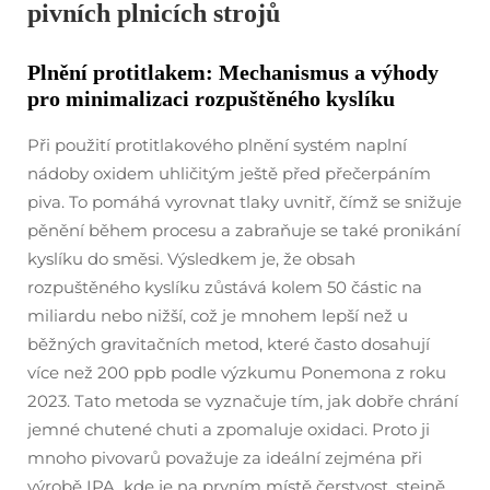
pivních plnicích strojů
Plnění protitlakem: Mechanismus a výhody
pro minimalizaci rozpuštěného kyslíku
Při použití protitlakového plnění systém naplní
nádoby oxidem uhličitým ještě před přečerpáním
piva. To pomáhá vyrovnat tlaky uvnitř, čímž se snižuje
pěnění během procesu a zabraňuje se také pronikání
kyslíku do směsi. Výsledkem je, že obsah
rozpuštěného kyslíku zůstává kolem 50 částic na
miliardu nebo nižší, což je mnohem lepší než u
běžných gravitačních metod, které často dosahují
více než 200 ppb podle výzkumu Ponemona z roku
2023. Tato metoda se vyznačuje tím, jak dobře chrání
jemné chutené chuti a zpomaluje oxidaci. Proto ji
mnoho pivovarů považuje za ideální zejména při
výrobě IPA, kde je na prvním místě čerstvost, stejně