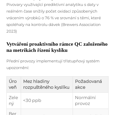
Pivovary využívající prediktivní analytiku s daty v
reálném čase snížily počet oxidací způsobených
vrácením výrobků o 76 % ve srovnání s těmi, které
spoléhaly na kontrolu dávek (Brewers Association
2023)
Vytváření proaktivního rámce QC založeného
na metrikách řízení kyslíku
Přední provozy implementují třístupňový systém
upozornění:
Úro
Mez hladiny
Požadovaná
veň
rozpuštěného kyslíku
akce
Zele
Normální
<30 ppb
ný
provoz
Ber