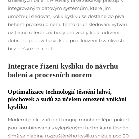
smíšených balení. Pivovary také získávají přístup k
integrovaným datovým systémům, které jim
umožňují sledovat, kolik kyslíku se dostane do piva
během procesu plnění. Tento druh sledování vytváří
užitečné referenční body pro věci jako je udržení
dobrého pěnového víčka a prodloužení trvanlivosti
bez poškození chuti.
Integrace řízení kyslíku do návrhu
balení a procesních norem
Optimalizace technologií těsnění lahví,
plechovek a sudů za účelem omezení vnikání
kyslíku
Moderní plnící zařízení fungují mnohem lépe, pokud
jsou kombinována s vylepšenými technikami těsnění,
čímž se hladina rozpuštěného kyslíku snižuje pod 20