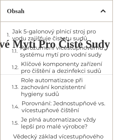
Obsah
Jak 5-galonový plnicí stroj pro
vodu zajišťuje čistotu sudů
vé Mytí Pro Čisté Sudy
Porozumění vícestupňovému
systému mytí pro vodní sudy
Klíčové komponenty zařízení
pro čištění a dezinfekci sudů
Role automatizace při
zachování konzistentní
hygieny sudů
Porovnání: Jednostupňové vs.
vícestupňové čištění
Je plná automatizace vždy
lepší pro malé výrobce?
Vědecký základ vícestupňového