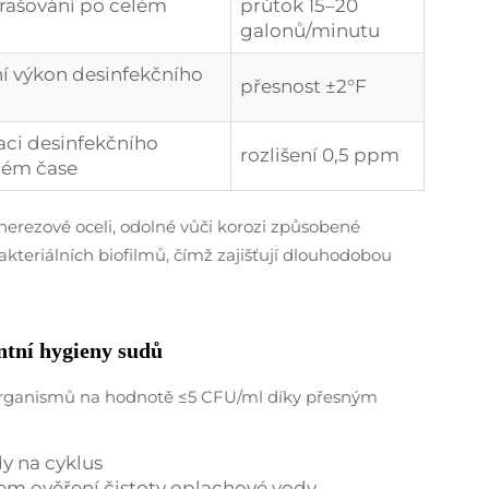
zprašování po celém
průtok 15–20
galonů/minutu
í výkon desinfekčního
přesnost ±2°F
aci desinfekčního
rozlišení 0,5 ppm
ném čase
erezové oceli, odolné vůči korozi způsobené
bakteriálních biofilmů, čímž zajišťují dlouhodobou
ntní hygieny sudů
organismů na hodnotě ≤5 CFU/ml díky přesným
y na cyklus
lem ověření čistoty oplachové vody