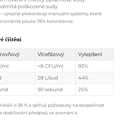
 odmítá poškozené sudy
 – výrazně překonávají manuální systémy, které
 průměrně pouze 78% konzistence.
é čištění
rovňový
Vícefázový
Vylepšení
U/ml
<8 CFU/ml
93%
d
28 L/sud
44%
kund
90 sekund
25%
ikálií o 38 % a splňují požadavky na bezpečnost
 a dodržování předpisů ve srovnání s