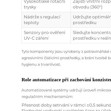
Vysokotlaké rotační
Zajistí vnitřní ro
trysky
obvodu (360°)
Nádrže s regulací
Udržujte optimáln
teploty
prostředku
Senzory pro ověření
Sledujte koncentr
UV-C záření
prostředku v reál
Tyto komponenty jsou vyrobeny z potravinářské n
agresivními čisticími prostředky, a brání tvorbě 
hygienu a trvanlivost.
Role automatizace při zachování konziste
Automatizované systémy udržují úroveň mikro
regulačním mechanismům:
Přesnost doby setrvání v rámci ±0,5 sekund
Sledování vodivosti v reálném čase za úče