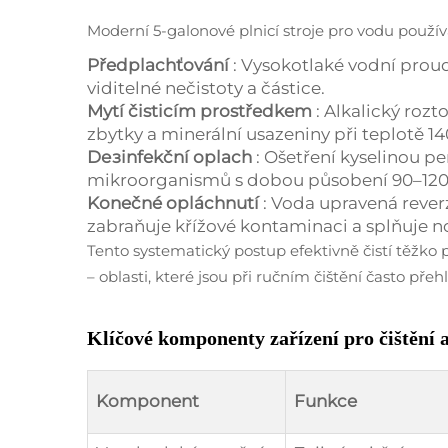
Moderní 5-galonové plnicí stroje pro vodu používaj
Předplachťování
: Vysokotlaké vodní proud
viditelné nečistoty a částice.
Mytí čisticím prostředkem
: Alkalický roz
zbytky a minerální usazeniny při teplotě 14
Dезinfekční oplach
: Ošetření kyselinou 
mikroorganismů s dobou působení 90–120 
Konečné opláchnutí
: Voda upravená reve
zabraňuje křížové kontaminaci a splňuje 
Tento systematický postup efektivně čistí těžko př
– oblasti, které jsou při ručním čištění často přehl
Klíčové komponenty zařízení pro čištění 
Komponent
Funkce