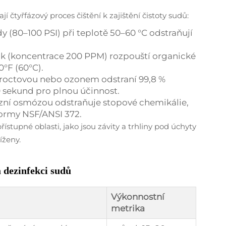
í čtyřfázový proces čištění k zajištění čistoty sudů:
y (80–100 PSI) při teplotě 50–60 °C odstraňují
tok (koncentrace 200 PPM) rozpouští organické
0°F (60°C).
peroctovou nebo ozonem odstraní 99,8 %
sekund pro plnou účinnost.
rzní osmózou odstraňuje stopové chemikálie,
normy NSF/ANSI 372.
ístupné oblasti, jako jsou závity a trhliny pod úchyty
íženy.
a dezinfekci sudů
Výkonnostní
metrika