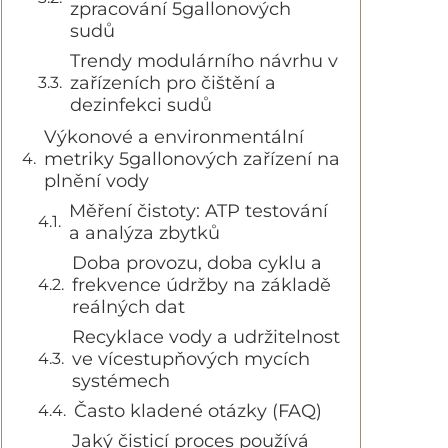
zpracování 5gallonových
sudů
Trendy modulárního návrhu v
zařízeních pro čištění a
dezinfekci sudů
Výkonové a environmentální
metriky 5gallonových zařízení na
plnění vody
Měření čistoty: ATP testování
a analýza zbytků
Doba provozu, doba cyklu a
frekvence údržby na základě
reálných dat
Recyklace vody a udržitelnost
ve vícestupňových mycích
systémech
Často kladené otázky (FAQ)
Jaký čisticí proces používá