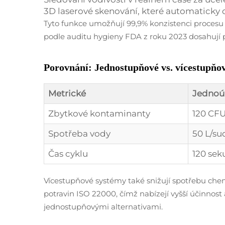
3D laserové skenování, které automaticky
Tyto funkce umožňují 99,9% konzistenci procesu
podle auditu hygieny FDA z roku 2023 dosahují
Porovnání: Jednostupňové vs. vícestupňov
Metrické
Jednoú
Zbytkové kontaminanty
120 CF
Spotřeba vody
50 L/su
Čas cyklu
120 se
Vícestupňové systémy také snižují spotřebu chem
potravin ISO 22000, čímž nabízejí vyšší účinnost
jednostupňovými alternativami.