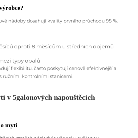
 výrobce?
ové nádoby dosahují kvality prvního průchodu 98 %,
ěsíců oproti 8 měsícům u středních objemů
mezi typy obalů
jí flexibilitu, často poskytují cenově efektivnější a
s ručními kontrolními stanicemi.
tí v 5galonových napouštěcích
ho mytí