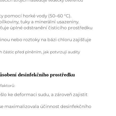
těcích strojích následuje vědecky ověřenou
ty pomocí horké vody (50–60 °C).
ílkoviny, tuky a minerální usazeniny.
išťuje úplné odstranění čisticího prostředku
inou nebo roztoky na bázi chloru zajišťuje
 částic před plněním, jak potvrzují audity
působení desinfekčního prostředku
 faktorů:
šlo ke deformaci sudu, a zároveň zajistit
 se maximalizovala účinnost desinfekčního