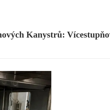
onových Kanystrů: Vícestupňo