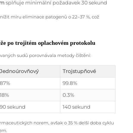
em
splňuje minimální požadavek 30 sekund
ížit míru eliminace patogenů o 22–37 %, což
ěže po trojitém oplachovém protokolu
vaných sudů porovnávala metody čištění:
Jednoúrovňový
Trojstupňové
87%
99.8%
18%
0.3%
90 sekund
140 sekund
farmaceutických norem, avšak o 35 % delší doba cyklu
em.