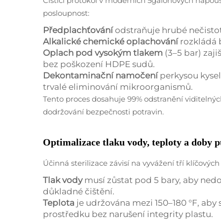
Čisticí protokol v moderních 5galonových napouš
posloupnost:
Předplachťování
odstraňuje hrubé nečisto
Alkalické chemické oplachování
rozkládá b
Oplach pod vysokým tlakem
(3–5 bar) zaj
bez poškození HDPE sudů.
Dekontaminační namočení
perkysou kysel
trvalé eliminování mikroorganismů.
Tento proces dosahuje 99% odstranění viditelných
dodržování bezpečnosti potravin.
Optimalizace tlaku vody, teploty a doby 
Účinná sterilizace závisí na vyvážení tří klíčových
Tlak vody
musí zůstat pod 5 bary, aby nedo
důkladné čištění.
Teplota
je udržována mezi 150–180 °F, aby
prostředku bez narušení integrity plastu.