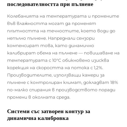
последователността при пълнене
Колебанията на температурата и промените
във влажността могат да променят
плътността на течностите, което води до
непълно пълнене. Напреднали сензори
компенсират това, като динамично
калибрират обема на пълнене — повишаване на
температурата с 10°С обикновено изисква
корекция на скоростта на потока с 1,2%.
Производителите, използващи камери за
пълнене с контролиран климат, докладват 18%
по-малко спирания в производството поради
промени в околната среда.
Системи със затворен контур за
динамична калибровка