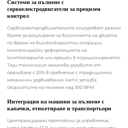
Системи за пълнене с
сервоелектродвигатели за прецизен
контрол
Сервоелектродвигателите осигуряват реално
време за регулиране на височината на дюзата
по време на високоскоростни операции,
компенсирайки деформацията на
контейнерите или грешки в позиционирането.
Тази технология намалява загубите от
преливане с 20% в сравнение с традиционни
механични задвижвания, като запазва
скоростите на пълнене над 300 BPM.
Интеграция на машини за пълнене с
капачки, етикетиране и транспортьори
Централизирани протоколи за управление,
като Modbus TCP, синхронизират станциите