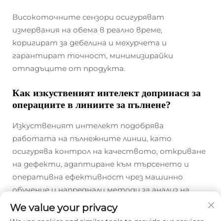
Високоточните сензори осигуряват
измервания на обема в реално време,
коригират за дебелина и мехурчета и
гарантират точност, минимизирайки
отпадъците от продукта.
Как изкуственият интелект допринася за
операциите в линиите за пълнене?
Изкуственият интелект подобрява
работата на пълнежните линии, като
осигурява контрол на качеството, откриване
на дефекти, адаптиране към търсенето и
оперативна ефективност чрез машинно
обучение и напреднали методи за анализ на
данни.
We value your privacy