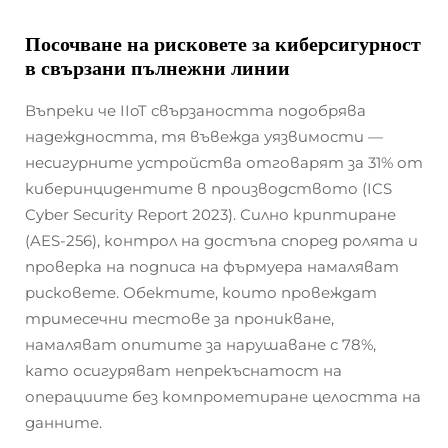
Посочване на рисковете за киберсигурност
в свързани пълнежни линии
Въпреки че IIoT свързаността подобрява
надеждността, тя въвежда уязвимости —
несигурните устройства отговарят за 31% от
киберинцидентите в производството (ICS
Cyber Security Report 2023). Силно криптиране
(AES-256), контрол на достъпа според ролята и
проверка на подписа на фърмуера намаляват
рисковете. Обектите, които провеждат
тримесечни тестове за проникване,
намаляват опитите за нарушаване с 78%,
като осигуряват непрекъснатост на
операциите без компрометиране целостта на
данните.