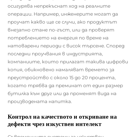
осигурява непрекъснат ход на реалните
операции. Например, инженерите могат да
проучат какво ще се случи, ако продуктът
внезапно стане по-гъст, или да проверят
потреблението на енергия по време на
натоварени периоди с висок търсене. Според
последни проучвания в индустрията,
компаниите, които прилагат такива цифрови
копия, обикновено намаляват времето за
преустройство с около 15 до 20 процента,
когато трябва да преминат от един размер
бутилка към друг или да променят вида на
производената напитка.
Контрол на качеството и откриване на
дефекти чрез изкуствен интелект
Съвременните системи за изкуствен