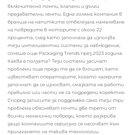
включително помпи, клапани и дълги
предавателни ленти. Една голяма компания в
бранша на напитките отбелязала намаляване
на повредите в моторите с около 22
процента, след като започнала да използва
тези интелигентни системи за наблюдение,
сочеше още Packaging Trends през 2023 година.
Каква е ползата? Тези системи засичат
проблеми още преди те да се влошат, като
известяват операторите, когато лагерите
започнат да се износват, смазката не работи
правилно или части не са подредени коректно.
Според записите за поддръжка само тези три
проблема обясняват почти две трети от
всички механични повреди, което разкрива
защо компаниите сериозно се насочват към
прилагането на такива технологии.