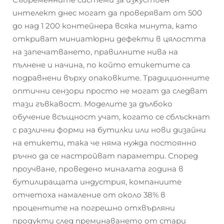
интелект днес могат да проверяват от 500
до над 1 200 контейнера всяка минута, като
откриват миниатюрни дефекти в цялостта
на запечатването, правилните нива на
пълнене и начина, по който етикетите са
подравнени върху опаковките. Традиционните
оптични сензори просто не могат да следват
тази гъвкавост. Моделите за дълбоко
обучение всъщност учат, когато се сблъскнат
с различни форми на бутилки или нови дизайни
на етикети, така че няма нужда постоянно
ръчно да се настройват параметри. Според
проучване, проведено миналата година в
бутилиращата индустрия, компаниите
отчетоха намаление от около 38% в
процентите на погрешно отхвърляни
продукти след преминаването от стари