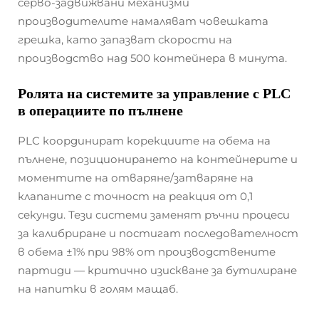
серво-задвижвани механизми
производителите намаляват човешката
грешка, като запазват скорости на
производство над 500 контейнера в минута.
Ролята на системите за управление с PLC
в операциите по пълнене
PLC координират корекциите на обема на
пълнене, позиционирането на контейнерите и
моментите на отваряне/затваряне на
клапаните с точност на реакция от 0,1
секунди. Тези системи заменят ръчни процеси
за калибриране и постигат последователност
в обема ±1% при 98% от производствените
партиди — критично изискване за бутилиране
на напитки в голям мащаб.