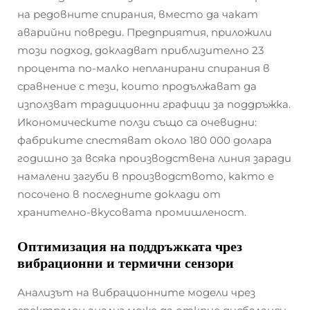
на редовните спирания, вместо да чакат
аварийни повреди. Предприятия, приложили
този подход, докладват приблизително 23
процента по-малко непланирани спирания в
сравнение с тези, които продължават да
използват традиционни графици за поддръжка.
Икономическите ползи също са очевидни:
фабриките спестяват около 180 000 долара
годишно за всяка производствена линия заради
намалени загуби в производството, както е
посочено в последните доклади от
хранително-вкусовата промишленост.
Оптимизация на поддръжката чрез
вибрационни и термични сензори
Анализът на вибрационните модели чрез