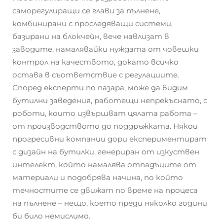
саморегулиращи се глави за пълнене,
комбинирани с проследяващи системи,
базирани на блокчейн, вече навлизат в
заводите, намалявайки нуждата от човешки
контрол на качеството, докато всичко
остава в съответствие с регулациите.
Според експерти по пазара, може да видим
бутилни заведения, работещи непрекъснато, с
роботи, които извършват цялата работа –
от производството до поддръжката. Някои
прогресивни компании дори експериментират
с дизайн на бутилки, генериран от изкуствен
интелект, който намалява отпадъците от
материали и подобрява начина, по който
течностите се движат по време на процеса
на пълнене – нещо, което преди няколко години
би било немислимо.