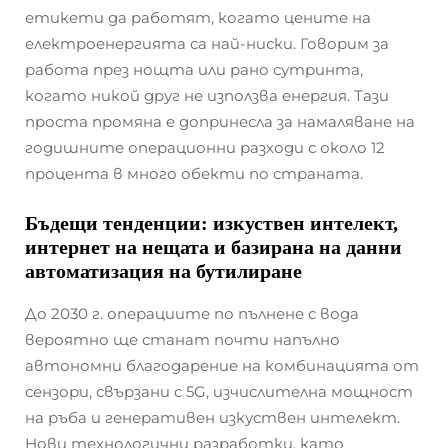
етикети да работят, когато цените на
електроенергията са най-ниски. Говорим за
работа през нощта или рано сутринта,
когато никой друг не използва енергия. Тази
проста промяна е допринесла за намаляване на
годишните операционни разходи с около 12
процента в много обекти по страната.
Бъдещи тенденции: изкуствен интелект,
интернет на нещата и базирана на данни
автоматизация на бутилиране
До 2030 г. операциите по пълнене с вода
вероятно ще станат почти напълно
автономни благодарение на комбинацията от
сензори, свързани с 5G, изчислителна мощност
на ръба и генеративен изкуствен интелект.
Нови технологични разработки, като