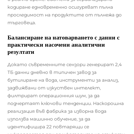
кодиране едновременно осигуряват пълна
проследимост на продуктите от пълнежа до
търговеца.
Балансиране на натоварването с данни с
практически насочени аналитични
резултати
Докато съвременните сензори генерират 2,4
ТБ данни дневно в типичен завод за
бутилиране на вода, инструменти за анализ,
задвижвани от изкуствен интелект,
филтрират операционния шум, за да
подчертаят ключови тенденции. Наскорошна
реализация във фабрика за изворна вода
използва машинно обучение, за да
идентифицира 22 повтарящи се