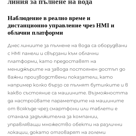
линия за пълнене на вода
Наблюдение в реално време и
дистанционно управление чрез HMI и
облачни платформи
Днес линиите за пълнене на вода са оборудвани
с HMI панели и свързани към облачни
платформи, като предоставят на
мениджърите на завода постоянен достъп до
важни производствени показатели, като
например колко бързо се пълнят бутилките и в
какво състояние са машините. Възможността
да настройвате параметрите на машините
от всякъде чрез смартфони или таблети е
станала задължителна за компании,
управляващи множество обекти на различни
локации, докато отговарят на големи