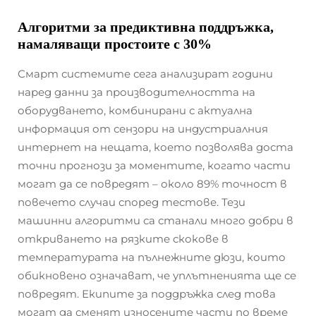
Алгоритми за предиктивна поддръжка,
намаляващи простоите с 30%
Смарт системите сега анализират години
наред данни за производителността на
оборудването, комбинирани с актуална
информация от сензори на индустриалния
интернет на нещата, което позволява доста
точни прогнози за моментите, когато части
могат да се повредят – около 89% точност в
повечето случаи според тестове. Тези
машинни алгоритми са станали много добри в
откриването на рязките скокове в
температурата на пълнежните дюзи, които
обикновено означават, че уплътненията ще се
повредят. Екипите за поддръжка след това
могат да сменят износените части по време