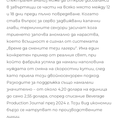
спектрален анализ може да открие дисбаланси
в завъртящи се части на всяко място между 12
и 18 дни преди пълно повредяване. Когато
става въпрос за серво задвижвани капачни
глави, термичните сензори засичат кога
триенето започва аномално да нараства,
което всъщност е сигнал от системата
„време да смените тези лагери“. Има един
конкретен пример от реалния свят, при
който фабрика успяла да намали наполовина
нуждата от смяна на скоростни кутии, след
като приела този двойносензорен подход.
Разходите за поддръжка също намалели
значително – от около 4,20 долара на единица
до само 2,55 долара, според списание Beverage
Production Journal през 2024 г. Този вид икономии
бързо се натрупват по производствените
линии.