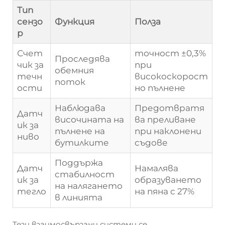
Тип
сензо
Функция
Полза
р
Счет
точност ±0,3%
Проследява
чик за
при
обемния
течн
високоскорост
поток
ости
но пълнене
Наблюдава
Предотвратя
Датч
височината на
ва преливане
ик за
пълнене на
при наклонени
ниво
бутилките
съдове
Поддържа
Датч
Намалява
стабилност
ик за
образуването
на налягането
тегло
на пяна с 27%
в линията
Тези взаимосвързани системи се