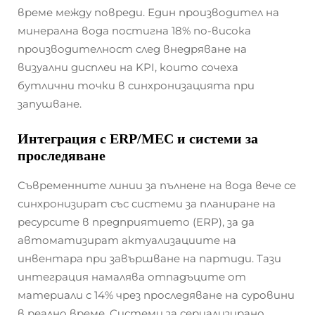
време между повреди. Един производител на
минерална вода постигна 18% по-висока
производителност след внедряване на
визуални дисплеи на KPI, които сочеха
бутлични точки в синхронизацията при
запушване.
Интеграция с ERP/МЕС и системи за
проследяване
Съвременните линии за пълнене на вода вече се
синхронизират със системи за планиране на
ресурсите в предприятието (ERP), за да
автоматизират актуализациите на
инвентара при завършване на партиди. Тази
интеграция намалява отпадъците от
материали с 14% чрез проследяване на суровини
в реално време. Системи за сериализирано