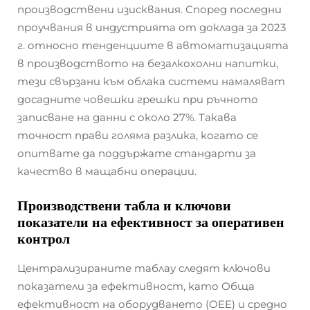
производствени изисквания. Според последни
проучвания в индустрията от доклада за 2023
г. относно тенденциите в автоматизацията
в производството на безалкохолни напитки,
тези свързани към облака системи намаляват
досадните човешки грешки при ръчното
записване на данни с около 27%. Такава
точност прави голяма разлика, когато се
опитвате да поддържате стандарти за
качество в мащабни операции.
Производствени табла и ключови
показатели на ефективност за оперативен
контрол
Централизираните таблау следят ключови
показатели за ефективност, като Обща
ефективност на оборудването (OEE) и средно