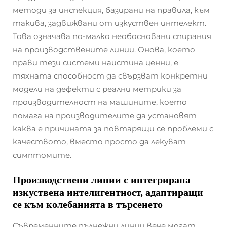
методи за инспекция, базирани на правила, към
такива, задвижвани от изкуствен интелект.
Това означава по-малко необосновани спирания
на производствените линии. Онова, което
прави тези системи наистина ценни, е
тяхната способност да свързват конкретни
модели на дефекти с реални метрики за
производителност на машините, което
помага на производителите да установят
каква е причината за повтарящи се проблеми с
качеството, вместо просто да лекуват
симптомите.
Производствени линии с интегрирана
изкуствена интелигентност, адаптиращи
се към колебанията в търсенето
Съвременните пълнежни линии вече могат