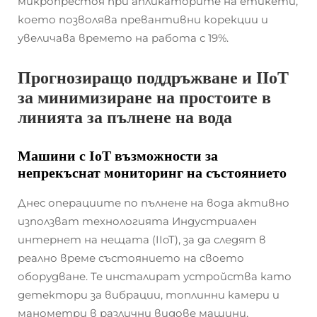
микропрестоя при апликаторите на етикети,
което позволява превантивни корекции и
увеличава времето на работа с 19%.
Прогнозиращо поддръжване и IIoT
за минимизиране на простоите в
линията за пълнене на вода
Машини с IoT възможности за
непрекъснат мониторинг на състоянието
Днес операциите по пълнене на вода активно
използват технологията Индустриален
интернет на нещата (IIoT), за да следят в
реално време състоянието на своето
оборудване. Те инсталират устройства като
детектори за вибрации, топлинни камери и
манометри в различни видове машини,