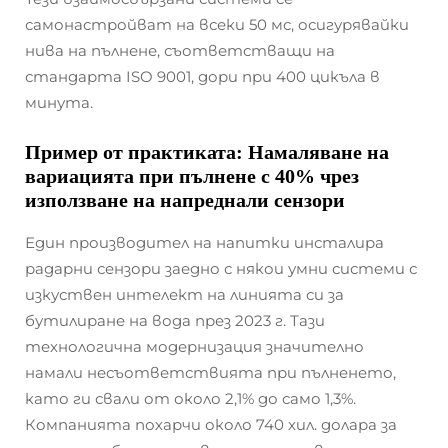
самонастройват на всеки 50 мс, осигурявайки
нива на пълнене, съответстващи на
стандарта ISO 9001, дори при 400 цикъла в
минута.
Пример от практиката: Намаляване на
вариацията при пълнене с 40% чрез
използване на напреднали сензори
Един производител на напитки инсталира
радарни сензори заедно с някои умни системи с
изкуствен интелект на линията си за
бутилиране на вода през 2023 г. Тази
технологична модернизация значително
намали несъответствията при пълненето,
като ги свали от около 2,1% до само 1,3%.
Компанията похарчи около 740 хил. долара за