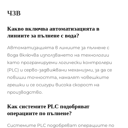
ЧЗВ
Какво включва автоматизацията в
линиите за пълнене с вода?
Автоматизацията в линиите за пълнене с
вода включва използването на технологии
като програмируеми логически контролери
(PLC) и серво-задвижвани механизми, за да се
повиши точността, намалят човешките
грешки и се осигури висока скорост на
производство.
Как системите PLC подобряват
операциите по пълнене?
Системите PLC подобряват операциите по