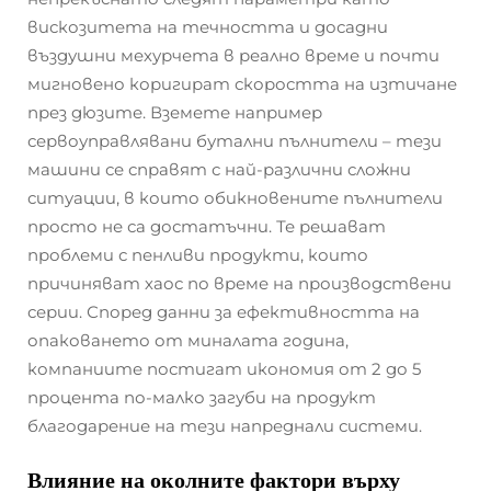
вискозитета на течността и досадни
въздушни мехурчета в реално време и почти
мигновено коригират скоростта на изтичане
през дюзите. Вземете например
сервоуправлявани бутални пълнители – тези
машини се справят с най-различни сложни
ситуации, в които обикновените пълнители
просто не са достатъчни. Те решават
проблеми с пенливи продукти, които
причиняват хаос по време на производствени
серии. Според данни за ефективността на
опаковането от миналата година,
компаниите постигат икономия от 2 до 5
процента по-малко загуби на продукт
благодарение на тези напреднали системи.
Влияние на околните фактори върху