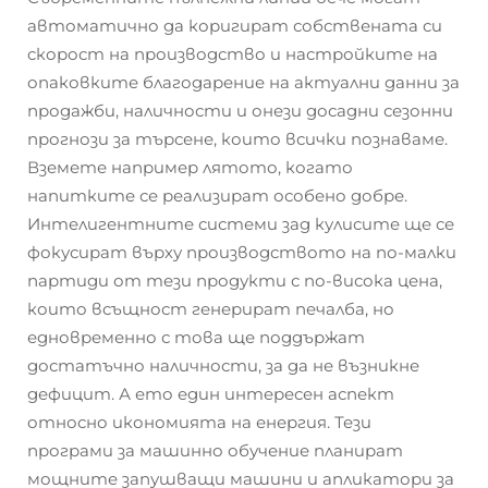
автоматично да коригират собствената си
скорост на производство и настройките на
опаковките благодарение на актуални данни за
продажби, наличности и онези досадни сезонни
прогнози за търсене, които всички познаваме.
Вземете например лятото, когато
напитките се реализират особено добре.
Интелигентните системи зад кулисите ще се
фокусират върху производството на по-малки
партиди от тези продукти с по-висока цена,
които всъщност генерират печалба, но
едновременно с това ще поддържат
достатъчно наличности, за да не възникне
дефицит. А ето един интересен аспект
относно икономията на енергия. Тези
програми за машинно обучение планират
мощните запушващи машини и апликатори за