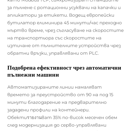
за пълнене с ротационни усуквачи на капачки и
апликатори за етикети. Водещ европейски
бутилатор елиминира 45 минути/час преходно
мъртво време, чрез съгласуване на скоростите
на транспортьора със скоростите на
изтичане от пълнителните устройства чрез
обратни връзки, управлявани от PLC.
Подобрена ефективност чрез автоматични
пълнежни машини
Автоматизираните линии намаляват
времето за преустройство от 90 на под 15
минути благодарение на предварително
зададени профили на контейнери.
Обектиรายงานват 35% по-висок месечен обем
след модернизация до серво-управлявани