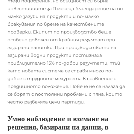
тези подобрения, но всъщност си върна
инвестициите за 11 месеца благодарение на по-
малко загуби на продукти и по-малко
бракувания по време на качествените
проверки. Екипът по производство беше
особено доволен от крайния резултат при
газирани напитки. При производството на
газирани водни продукти постигнаха
приблизително 15% по-добри резултати, тъй
като новата система се справя много по-
добре с трудните мехурчета в сравнение с
предишното положение. Повече не се налага да
се борят с постоянни проблеми с пяна, които
често разваляха цели партиди.
Умно наблюдение и вземане на
решения, базирани на данни, в