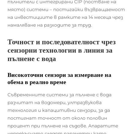
пълнители с интегрирани CIP (постване на
място) системи – постигайки възвращаемост
на инвестициите в рамките на 14 месеца чрез
намаляване на разходите за труд.
Точност и последователност чрез
сензорни технологии в линия за
пълнене с вода
Високоточни сензори за измерване на
обема в реално време
Съвременните системи за пълнене с вода
разчитат на водомери, ултразвукова
технология и капацитивни сензори, за да
постигнат точност от около половин
процент при пълнене на съдове. Апаратите
непрекъснато следят параметри като