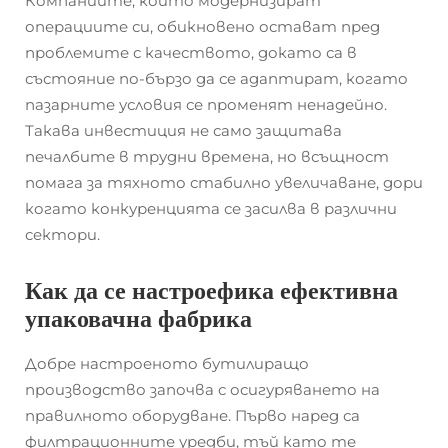
Компаниите, които модернизират
операциите си, обикновено остават пред
проблемите с качеството, докато са в
състояние по-бързо да се адаптират, когато
пазарните условия се променят ненадейно.
Такава инвестиция не само защитава
печалбите в трудни времена, но всъщност
помага за тяхното стабилно увеличаване, дори
когато конкуренцията се засилва в различни
сектори.
Как да се настроефика ефективна
упаковачна фабрика
Добре настроеното бутилиращо
производство започва с осигуряването на
правилното оборудване. Първо наред са
филтрационните уредби, тъй като те