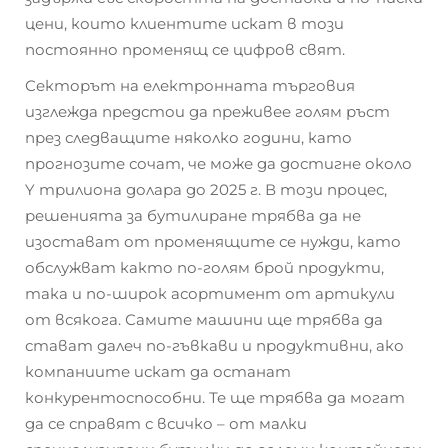
цени, които клиентите искат в този
постоянно променящ се цифров свят.
Секторът на електронната търговия
изглежда предстои да преживее голям ръст
през следващите няколко години, като
прогнозите сочат, че може да достигне около
Y трилиона долара до 2025 г. В този процес,
решенията за бутилиране трябва да не
изостават от променящите се нужди, като
обслужват както по-голям брой продукти,
така и по-широк асортимент от артикули
от всякога. Самите машини ще трябва да
стават далеч по-гъвкави и продуктивни, ако
компаниите искат да останат
конкурентоспособни. Те ще трябва да могат
да се справят с всичко – от малки