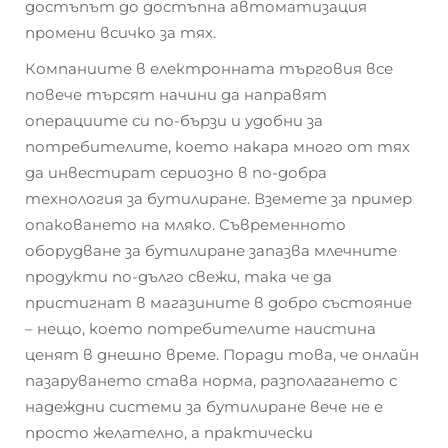
достъпът до достъпна автоматизация
промени всичко за тях.
Компаниите в електронната търговия все
повече търсят начини да направят
операциите си по-бързи и удобни за
потребителите, което накара много от тях
да инвестират сериозно в по-добра
технология за бутилиране. Вземете за пример
опаковането на мляко. Съвременното
оборудване за бутилиране запазва млечните
продукти по-дълго свежи, така че да
пристигнат в магазините в добро състояние
– нещо, което потребителите наистина
ценят в днешно време. Поради това, че онлайн
пазаруването става норма, разполагането с
надеждни системи за бутилиране вече не е
просто желателно, а практически