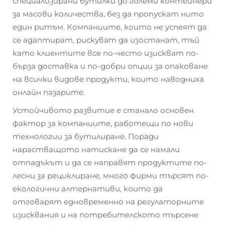
специализирани бутилки до големи контейнери
за масови количества, без да пропускат нито
един ритъм. Компаниите, които не успеят да
се адаптират, рискуват да изостанат, тъй
като клиентите все по-често изискват по-
бърза доставка и по-добри опции за опаковане
на всички видове продукти, които наводниха
онлайн пазарите.
Устойчивото развитие е станало основен
фактор за компаниите, работещи по нови
технологии за бутилиране. Поради
нарастващото натискане да се намали
отпадъкът и да се направят продуктите по-
лесни за рециклиране, много фирми търсят по-
екологични алтернативи, които да
отговарят едновременно на регулаторните
изисквания и на потребителското търсене