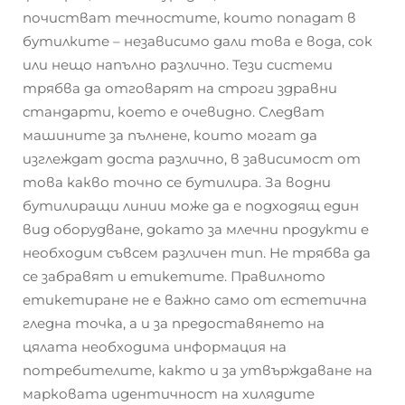
почистват течностите, които попадат в
бутилките – независимо дали това е вода, сок
или нещо напълно различно. Тези системи
трябва да отговарят на строги здравни
стандарти, което е очевидно. Следват
машините за пълнене, които могат да
изглеждат доста различно, в зависимост от
това какво точно се бутилира. За водни
бутилиращи линии може да е подходящ един
вид оборудване, докато за млечни продукти е
необходим съвсем различен тип. Не трябва да
се забравят и етикетите. Правилното
етикетиране не е важно само от естетична
гледна точка, а и за предоставянето на
цялата необходима информация на
потребителите, както и за утвърждаване на
марковата идентичност на хилядите