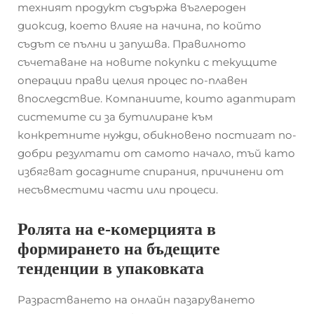
техният продукт съдържа въглероден
диоксид, което влияе на начина, по който
съдът се пълни и запушва. Правилното
съчетаване на новите покупки с текущите
операции прави целия процес по-плавен
впоследствие. Компаниите, които адаптират
системите си за бутилиране към
конкретните нужди, обикновено постигат по-
добри резултати от самото начало, тъй като
избягват досадните спирания, причинени от
несъвместими части или процеси.
Ролята на е-комерцията в
формирането на бъдещите
тенденции в упаковката
Разрастването на онлайн пазаруването