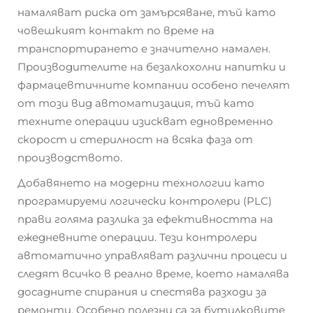
намаляват риска от замърсяване, тъй като
човешкият контакт по време на
транспортирането е значително намален.
Производителите на безалкохолни напитки и
фармацевтичните компании особено печелят
от този вид автоматизация, тъй като
техните операции изискват едновременно
скорост и стерилност на всяка фаза от
производството.
Добавянето на модерни технологии като
програмируеми логически контролери (PLC)
прави голяма разлика за ефективността на
ежедневните операции. Тези контролери
автоматично управляват различни процеси и
следят всичко в реално време, което намалява
досадните спирания и спестява разходи за
ремонти. Особено полезни са за бутилковите