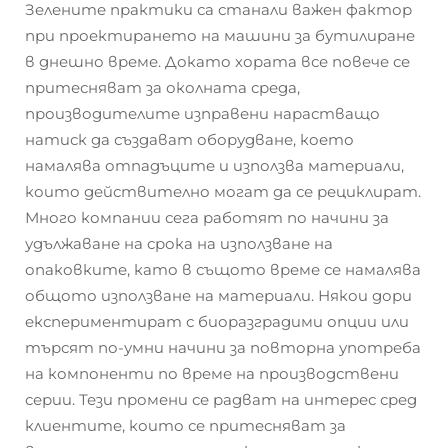
Зелените практики са станали важен фактор
при проектирането на машини за бутилиране
в днешно време. Докато хората все повече се
притесняват за околната среда,
производителите изправени нарастващо
натиск да създават оборудване, което
намалява отпадъците и използва материали,
които действително могат да се рециклират.
Много компании сега работят по начини за
удължаване на срока на използване на
опаковките, като в същото време се намалява
общото използване на материали. Някои дори
експериментират с биоразградими опции или
търсят по-умни начини за повторна употреба
на компоненти по време на производствени
серии. Тези промени се радват на интерес сред
клиентите, които се притесняват за