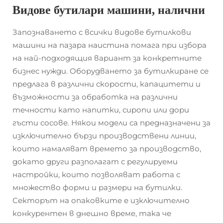
Видове бутилари машини, налични
Запознаването с всички видове бутилкови
машини на пазара наистина помага при избора
на най-подходящия вариант за конкретните
бизнес нужди. Оборудването за бутилкиране се
предлага в различни скорости, капацитети и
възможности за обработка на различни
течности като напитки, сиропи или дори
гъсти сосове. Някои модели са предназначени за
изключително бързи производствени линии,
които намаляват времето за производство,
докато други разполагат с регулируеми
настройки, които позволяват работа с
множество форми и размери на бутилки.
Секторът на опаковките е изключително
конкурентен в днешно време, така че