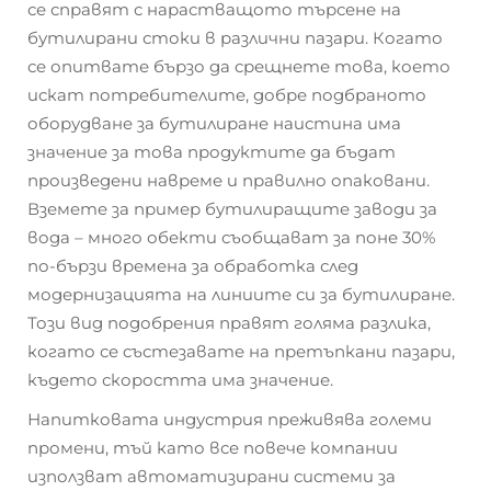
се справят с нарастващото търсене на
бутилирани стоки в различни пазари. Когато
се опитвате бързо да срещнете това, което
искат потребителите, добре подбраното
оборудване за бутилиране наистина има
значение за това продуктите да бъдат
произведени навреме и правилно опаковани.
Вземете за пример бутилиращите заводи за
вода – много обекти съобщават за поне 30%
по-бързи времена за обработка след
модернизацията на линиите си за бутилиране.
Този вид подобрения правят голяма разлика,
когато се състезавате на претъпкани пазари,
където скоростта има значение.
Напитковата индустрия преживява големи
промени, тъй като все повече компании
използват автоматизирани системи за