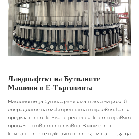
Ландшафтът на Бутилните
Машини в Е-Търговията
Машините за бутилиране имат голяма роля в
операциите на електронната търговия, като
предлагат опаковъчни решения, които правят
производството по-плавно. В момента
компаниите се нуждаят от тези машини, за да