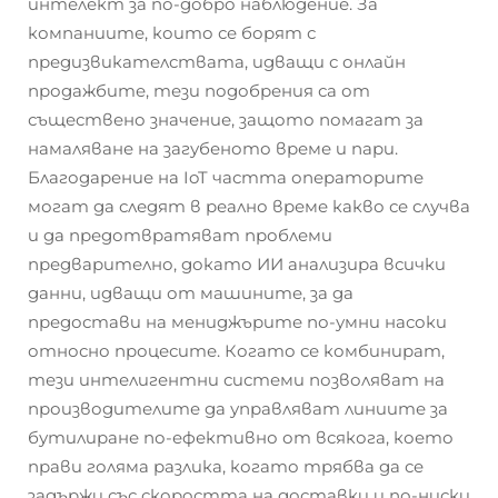
интелект за по-добро наблюдение. За
компаниите, които се борят с
предизвикателствата, идващи с онлайн
продажбите, тези подобрения са от
съществено значение, защото помагат за
намаляване на загубеното време и пари.
Благодарение на IoT частта операторите
могат да следят в реално време какво се случва
и да предотвратяват проблеми
предварително, докато ИИ анализира всички
данни, идващи от машините, за да
предостави на мениджърите по-умни насоки
относно процесите. Когато се комбинират,
тези интелигентни системи позволяват на
производителите да управляват линиите за
бутилиране по-ефективно от всякога, което
прави голяма разлика, когато трябва да се
задържи със скоростта на доставки и по-ниски