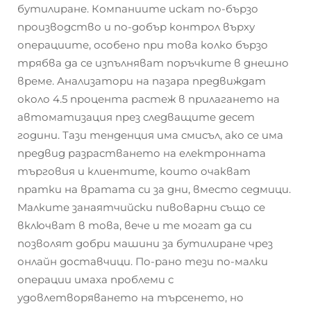
бутилиране. Компаниите искат по-бързо
производство и по-добър контрол върху
операциите, особено при това колко бързо
трябва да се изпълняват поръчките в днешно
време. Анализатори на пазара предвиждат
около 4.5 процента растеж в прилагането на
автоматизация през следващите десет
години. Тази тенденция има смисъл, ако се има
предвид разрастването на електронната
търговия и клиентите, които очакват
пратки на вратата си за дни, вместо седмици.
Малките занаятчийски пивоварни също се
включват в това, вече и те могат да си
позволят добри машини за бутилиране чрез
онлайн доставчици. По-рано тези по-малки
операции имаха проблеми с
удовлетворяването на търсенето, но