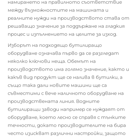
намирането на правилното съответствие
между възможностите на машината и
реалните нужди на производството става от
решаващо значение за поддържане на гладкия
процес и изпълнението на целите за изход.
Изборът на подходящо бутилиращо
оборудване означава първо да се разгледат
няколко ключови неща. Обемът на
производството има голямо значение, както и
какъв вид продукт ще се налива в бутилки, а
също така дали новите машини ще са
съвместими с вече наличното оборудване на
производствената линия. Водните
бутилиращи заводи например се нуждаят от
оборудване, което лесно се справя с тънките
течности, докато производителите на бира
често изискват различни настройки, защото