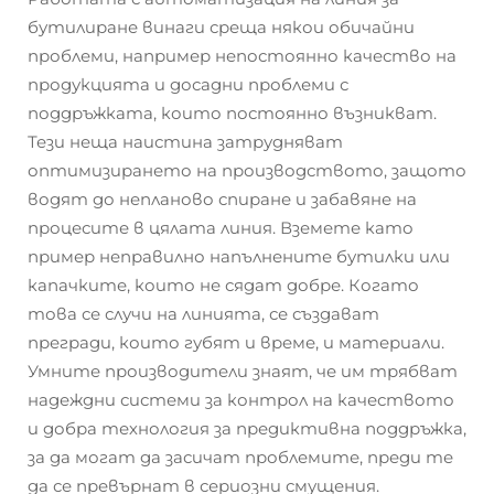
бутилиране винаги среща някои обичайни
проблеми, например непостоянно качество на
продукцията и досадни проблеми с
поддръжката, които постоянно възникват.
Тези неща наистина затрудняват
оптимизирането на производството, защото
водят до непланово спиране и забавяне на
процесите в цялата линия. Вземете като
пример неправилно напълнените бутилки или
капачките, които не сядат добре. Когато
това се случи на линията, се създават
прегради, които губят и време, и материали.
Умните производители знаят, че им трябват
надеждни системи за контрол на качеството
и добра технология за предиктивна поддръжка,
за да могат да засичат проблемите, преди те
да се превърнат в сериозни смущения.