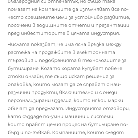
въглеродния си отпечатък, но също така
помагат на компаниите да изпълняват все по-
често срещаните цели за устойчиво развитие,
посочени в годишните отчети и презентации
пред инвеститорите в цялата индустрия.
Числата показват, че има ясна връзка между
растежа на продажбите в електронната
търговия и подобренията в технологиите за
бутилиране. Когато хората купуват повече
стоки онлайн, те също искат решения за
опаковка, които могат да се справят с най-
различни продукти, включително и с онези
персонализирани изделия, които някои марки
обичат да предлагат. Индустрията отговори,
като създаде по-умни машини и системи,
които правят целия процес на бутилиране по-
бърз и по-гъвкав. Компаниите, които следят