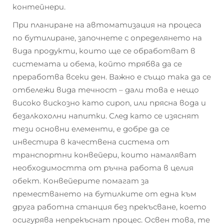
контейнери.
При планиране на автоматизация на процеса
по бутилиране, започнете с определянето на
вида продукти, които ще се обработват в
системата и обема, който трябва да се
преработва всеки ден. Важно е също така да се
отбележи вида течност – дали това е нещо
високо вискозно като сироп, или прясна вода и
безалкохолни напитки. След като се изяснят
тези основни елементи, е добре да се
инвестира в качествена система от
транспортни конвейери, които намаляват
необходимостта от ръчна работа в целия
обект. Конвейерите помагат за
преместването на бутилките от една към
друга работна станция без прекъсване, което
осигурява непрекъснат процес. Освен това, те