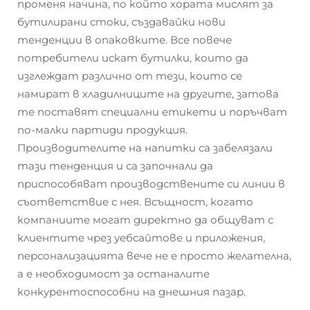
променя начина, по който хората мислят за
бутилирани стоки, създавайки нови
тенденции в опаковките. Все повече
потребители искат бутилки, които да
изглеждат различно от тези, които се
намират в хладилниците на другите, затова
те поставят специални етикети и поръчват
по-малки партиди продукция.
Производителите на напитки са забелязали
тази тенденция и са започнали да
приспособяват производствените си линии в
съответствие с нея. Всъщност, когато
компаниите могат директно да общуват с
клиентите чрез уебсайтове и приложения,
персонализацията вече не е просто желателна,
а е необходимост за останалите
конкурентоспособни на днешния пазар.