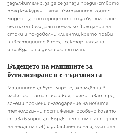
задължително, за да се запази предимството
пред конкуренцията. Компаниите, които
модернизират процесите си за бутилиране,
често отбелязват по-малко връщания на
стоки и по-доволни клиенти, което прави
инвестициите в този сектор напълно
оправдани на дългосрочен план.
Бъдещето на машините за
бутилизиране в е-търговията
Машините за бутилиране, използвани в
електронната търговия, преминават през
големи промени благодарение на новите
технологични постижения, особено когато
става въпрос за свързването им с Интернет
на нещата (IoT) и добавянето на изкуствен