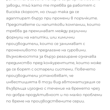
заводи, тъй като те трябва да работят с
висока скорост, но също така да се
адаптират бързо при промени в поръчките.
Представете си напиткови компании, които
трябва да преминават между различни
формули на напитки, или химични
производители, които се занимават с
променливото предлагане на суровини.
Възможността за бързо реагиране означава
предимство пред конкурентите, които може
да се борят с остарели системи. Повечето
производители установяват, че
инвестицията в този вид автоматизация се
възвръща изгодно с течение на времето чрез
по-добра продуктивност и по-малко проблеми
по време на производствените серии.