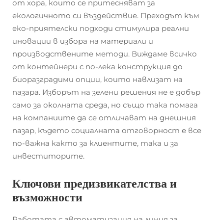
от хора, които се притесняват за
екологичното си въздействие. Преходът към
еко-приятелски подходи стимулира реални
иновации в избора на материали и
производствените методи. Виждаме всичко
от контейнери с по-лека конструкция до
биоразградими опции, които навлизат на
пазара. Изборът на зелени решения не е добър
само за околната среда, но също така помага
на компаниите да се отличават на днешния
пазар, където социалната отговорност е все
по-важна както за клиентите, така и за
инвеститорите.
Ключови предизвикателства и
възможности
Работата с автоматизация на линия за