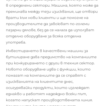
в определени сектори. Машина, която може да
преминава между тези изисквания, ще отвори
врати към нови клиенти и ще помогне на
производителите да завоюват по-големи
пазарни дялове, без да се налага да използват
отделно оборудване за всяка отделна
употреба.
Инвестирането в качествени машини за
бутилиране дава предимство на компаниите
при конкурирането с други в техния сектор.
Новото оборудване идва с функции, които
помагат на компаниите да се справят с
изискванията на клиентите днес,
осигурявайки продукти, които изглеждат
еднакво и работят надеждно всеки път,
когато напускат производствената линия.