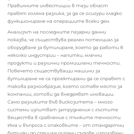
Правилните инвестиции в тази област
правят голяма разлика, за да се осигури гладко
функциониране на операциите всеки ден.
Анализът на последните пазарни данни
показва, че съществува реален потенциал за
оборудване за бутилиране, което да работи в
няколко индустрии – напитки, млечни
продукти и различни промишлени течности.
Повечето съществуващи машини за
бутилиране не са проектирани да се справят с
такова разнообразие, което оставя място за
компании, готови да внедряват иновации.
Само разликите във вискозитета – много
системи изпитват затруднения с гъстите
вещества в сравнение с тънките течности.
Има и въпроса с опаковките – от стандартни
бутилки до специализирани съдове, използвани